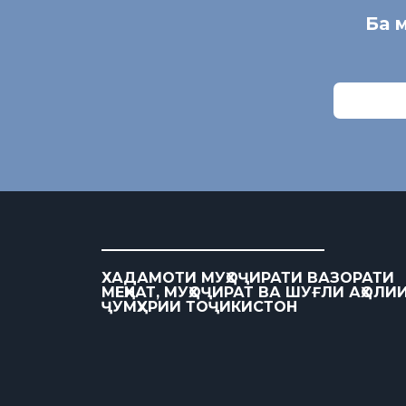
Ба 
ХАДАМОТИ МУҲОҶИРАТИ ВАЗОРАТИ
МЕҲНАТ, МУҲОҶИРАТ ВА ШУҒЛИ АҲОЛИ
ҶУМҲУРИИ ТОҶИКИСТОН