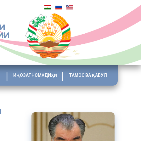
И
ИИ
ИҶОЗАТНОМАДИҲӢ
ТАМОС ВА ҚАБУЛ
мудаанд,
силоти
намоем.