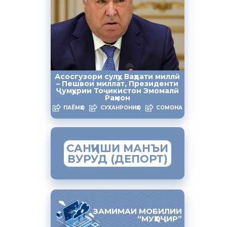
кумати
слоҳоти
 техникӣ
Асосгузори сулҳу Ваҳдати миллӣ
 Осиёии
– Пешвои миллат, Президенти
ғоз
Ҷумҳурии Тоҷикистон Эмомалӣ
Раҳмон
ҳурии
ПАЁМҲО
СУХАНРОНИҲО
СОМОНА
САНҶИШИ МАНЪИ
 мустаҳкам
ВУРУД (ДЕПОРТ)
ои таълими
доии
 мешавад.
ЗАМИМАИ МОБИЛИИ
хат шомил
“МУҲОҶИР”
даанд.