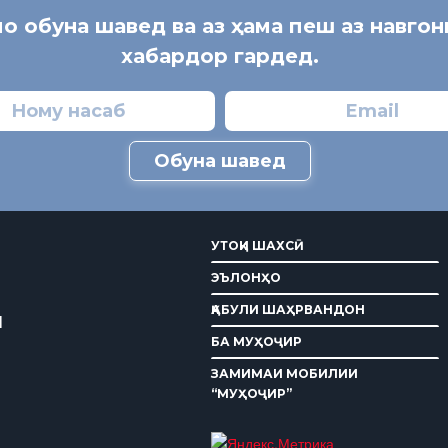
мо обуна шавед ва аз ҳама пеш аз навго
хабардор гардед.
Обуна шавед
УТОҚИ ШАХСӢ
ЭЪЛОНҲО
ҚАБУЛИ ШАҲРВАНДОН
И
БА МУҲОҶИР
ЗАМИМАИ МОБИЛИИ
“МУҲОҶИР”