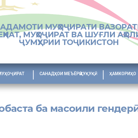
ХАДАМОТИ МУҲОҶИРАТИ ВАЗОРАТ
ЕҲНАТ, МУҲОҶИРАТ ВА ШУҒЛИ АҲОЛ
ҶУМҲУРИИ ТОҶИКИСТОН
МУҲОҶИРАТ
САНАДҲОИ МЕЪЁРӢ ҲУҚУҚӢ
ҲАМКОРИҲО
обаста ба масоили гендерӣ
Президенти Ҷумҳурии Тоҷикистон муҳтарам Эмомалӣ Раҳмон таъкид на
 зарур аст, ки дар тамоми зинаҳои таҳсилот, бахусус дар зинаи таҳ
ӣ дода, мутахассисони ҷавобгўи талаботи замони муосирро тарбия 