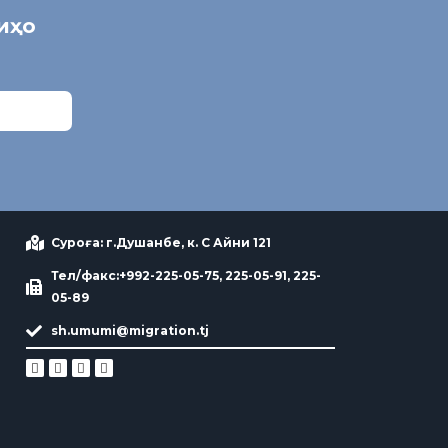
ниҳо
Суроға: г.Душанбе, к. С Айни 121
Тел/факс:+992-225-05-75, 225-05-91, 225-
05-89
sh.umumi@migration.tj