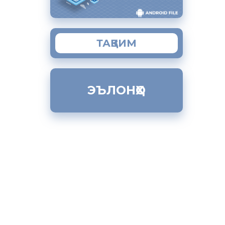
 сохтмони
оршиносон
ТАҚВИМ
 ва
аробарии
ЭЪЛОНҲО
 шудаанд.
рон ба
ннабуда
барии
суси
рианъанавӣ
яти касбӣ
амбизоат
ан падару
кии соҳавӣ
иҳандагони