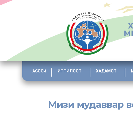
М
АСОСӢ
ИТТИЛООТ
ХАДАМОТ
Мизи мудаввар в
[:tj]Асосгузори сулҳу ваҳдати миллӣ – Пешвои миллат, 
ки барои баланд бардоштани сифати таълиму тарбия моро
касбӣ, на ба шумора, балки ба сифати он диққати ҷидд