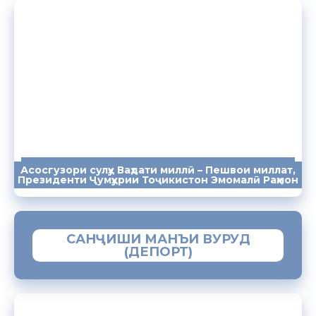
Асосгузори сулҳу Ваҳдати миллӣ – Пешвои миллат,
ПАЁМҲО
СУХАНРОНИҲО
СОМОНА
Президенти Ҷумҳурии Тоҷикистон Эмомалӣ Раҳмон
САНҶИШИ МАНЪИ ВУРУД
(ДЕПОРТ)