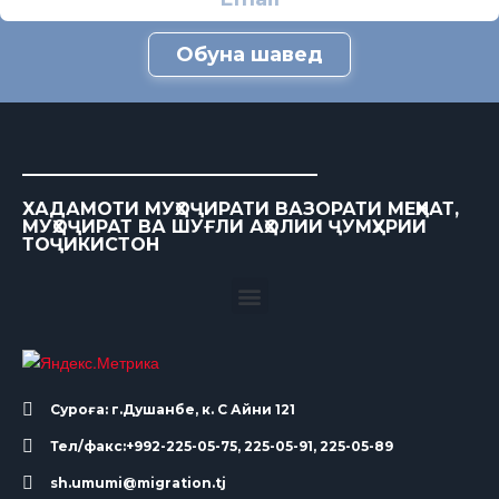
Обуна шавед
ХАДАМОТИ МУҲОҶИРАТИ ВАЗОРАТИ МЕҲНАТ,
МУҲОҶИРАТ ВА ШУҒЛИ АҲОЛИИ ҶУМҲУРИИ
ТОҶИКИСТОН
Суроға: г.Душанбе, к. С Айни 121
Тел/факс:+992-225-05-75, 225-05-91, 225-05-89
sh.umumi@migration.tj