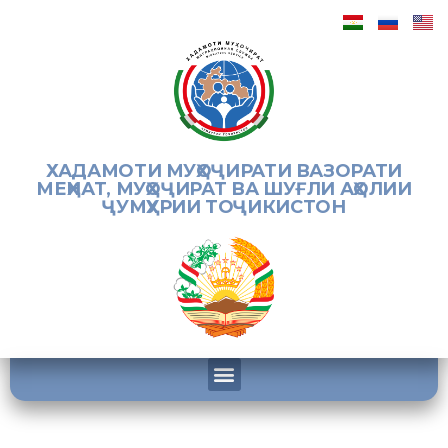
ХАДАМОТИ МУҲОҶИРАТИ ВАЗОРАТИ
МЕҲНАТ, МУҲОҶИРАТ ВА ШУҒЛИ АҲОЛИИ
ҶУМҲУРИИ ТОҶИКИСТОН