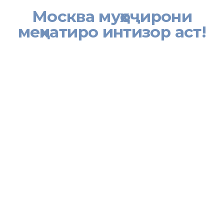
Москва муҳоҷирони
меҳнатиро интизор аст!
Лағви маҳдудиятҳо барои вуруди муҳоҷирон ба Москва аз
вазъи эпидемиологӣ вобаста аст, изҳор дошт Владимир
Ефимов, ноиби шаҳрдори Москва дар умури сиёсати иқтисодӣ
ва моликияту замин.
“Мо бешак зарур медонем, ки маҳдудиятҳо барои вуруди
муҳоҷирони меҳнатӣ бояд бардошта шаванд”, – изҳор дошт
ноиби раиси шаҳрдори Москва.
Ефимов илова намуд, ки лағви пурраи маҳдудиятҳо аз
мақомоти салоҳиятноки соҳаи эпидемиологӣ –
“Роспортебнадзор” вобаста мебошад.
Ӯ таъкид намуд, ки барои таъмини он иншооте, ки сахт ба
нерӯи корӣ ниёз доранд, тартиби муайяни қабули қарорҳо амал