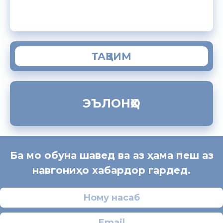
ЗАМИМАИ МОБИЛИИ “МУҲОҶИР”
ТАҚВИМ
ЭЪЛОНҲО
Ба мо обуна шавед ва аз ҳама пеш аз
навгониҳо хабардор гардед.