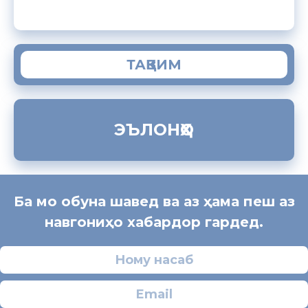
ТАҚВИМ
ЭЪЛОНҲО
Ба мо обуна шавед ва аз ҳама пеш аз
навгониҳо хабардор гардед.