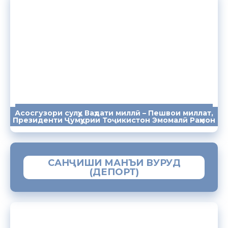
Асосгузори сулҳу Ваҳдати миллӣ – Пешвои миллат,
ПАЁМҲО
СУХАНРОНИҲО
СОМОНА
Президенти Ҷумҳурии Тоҷикистон Эмомалӣ Раҳмон
САНҶИШИ МАНЪИ ВУРУД
(ДЕПОРТ)
ЗАМИМАИ МОБИЛИИ “МУҲОҶИР”