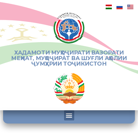
ХАДАМОТИ МУҲОҶИРАТИ ВАЗОРАТИ
МЕҲНАТ, МУҲОҶИРАТ ВА ШУҒЛИ АҲОЛИИ
ҶУМҲУРИИ ТОҶИКИСТОН