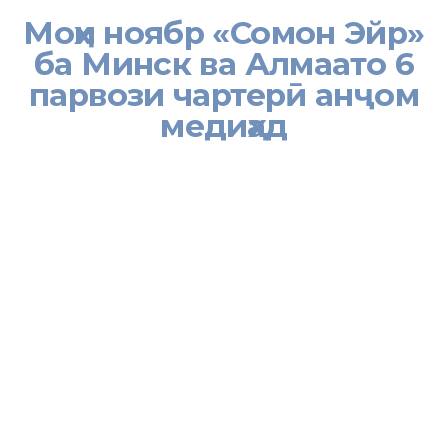
Моҳи ноябр «Сомон Эйр»
ба Минск ва Алмаато 6
парвози чартерӣ анҷом
медиҳад
[:tj]
Моҳи ноябр ширкати ҳавопаймоии «Сомон Эйр» дар самти
Душанбе-Минск-Душанбе ва Душанбе-Алмаато-Душанбе 6
парвози чартерӣ анҷом хоҳад дод, хабар медиҳад АМИТ «Ховар»
бо истинод ба Вазорати корҳои хориҷии Ҷумҳурии Тоҷикистон.
Қарори анҷом додани парвозҳои чартерии мазкур аз ҷониби
Ситоди ҷумҳуриявӣ оид ба пурзӯр намудани тадбирҳои
зиддиэпидемиявӣ ва пешгирӣ аз паҳншавии сирояти
коронавируси COVID-19 қабул гардид.
Вазорати корҳои хориҷии Тоҷикистон ба таваҷҷуҳи ҳамватанон