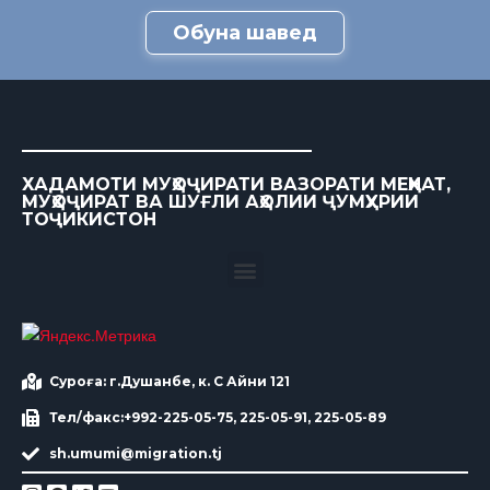
Обуна шавед
ХАДАМОТИ МУҲОҶИРАТИ ВАЗОРАТИ МЕҲНАТ,
МУҲОҶИРАТ ВА ШУҒЛИ АҲОЛИИ ҶУМҲУРИИ
ТОҶИКИСТОН
Суроға: г.Душанбе, к. С Айни 121
Тел/факс:+992-225-05-75, 225-05-91, 225-05-89
sh.umumi@migration.tj