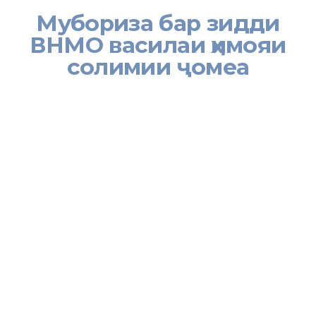
Мубориза бар зидди
ВНМО василаи ҳимояи
солимии ҷомеа
[:tj]Дар толори Хадамоти муҳоҷират дарси омўзишӣ дар мавзўӣ
мубориза бар зидди бемории хафнок ВНМО бо ҷалби
кормандони дастгоҳи марказии Хадамот баргузор гардид.
Мудири шуъбаи арзёбӣ ва баҳодиҳии Маркази ҷумҳуриявӣ
пешгирӣ ва мубориза бар зидди бемориҳои ВНМО Тоҳир
Шерхонов дар баромади худ ба ҳозирин таъкид намуд, ки
мақсади асосии мо дар ин ҳамоиш баланд бардоштани сатҳи
дониши кормандон бобати хавфи вируси бемории ВНМО/БПНМ,
тарғибу ташвиқи тарзи ҳаёти солим, пешгирӣ ва коҳиш додани ин
бемории сироятӣ мебошад. Зеро ВНМО вируси ғайриоддӣ буда,
инсон метавонад онро дар организми худ солҳои зиёд дошта
бошад, вале ҳамзамон ба куллӣ солим намояд. Вале вирус
тадриҷан дар дохили организм афзоиш меёбад, ҳуҷайраҳои