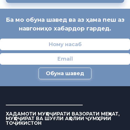
Ба мо обуна шавед ва аз ҳама пеш аз
навгониҳо хабардор гардед.
Обуна шавед
ХАДАМОТИ МУҲОҶИРАТИ ВАЗОРАТИ МЕҲНАТ,
МУҲОҶИРАТ ВА ШУҒЛИ АҲОЛИИ ҶУМҲУРИИ
ТОҶИКИСТОН