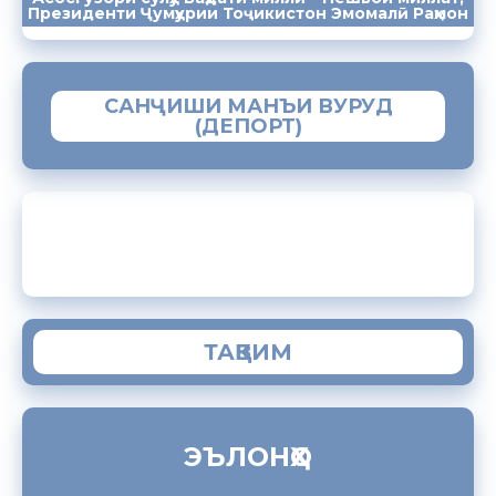
ПАЁМҲО
СУХАНРОНИҲО
СОМОНА
Президенти Ҷумҳурии Тоҷикистон Эмомалӣ Раҳмон
САНҶИШИ МАНЪИ ВУРУД
(ДЕПОРТ)
ЗАМИМАИ МОБИЛИИ “МУҲОҶИР”
ТАҚВИМ
ЭЪЛОНҲО