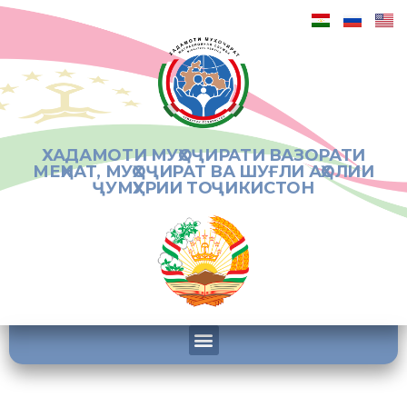
ХАДАМОТИ МУҲОҶИРАТИ ВАЗОРАТИ
МЕҲНАТ, МУҲОҶИРАТ ВА ШУҒЛИ АҲОЛИИ
ҶУМҲУРИИ ТОҶИКИСТОН