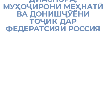
МУҲОҶИРОНИ МЕҲНАТӢ
ВА ДОНИШҶӮЁНИ
ТОҶИК ДАР
ФЕДЕРАТСИЯИ РОССИЯ
[:tj]
Шоми 19 декабр дар ша
ри Санкт-Петербург дар доираи
сафари кор
ӣ
дар Федератсияи Россия Асосгузори сул
у
ва
дати милл
ӣ
— Пешвои миллат, Президенти
Ҷ
ум
урии
То
ҷ
икистон му
тарам Эмомал
ӣ
Ра
мон бо истифода аз
фурсати муносиб бо намояндагони диаспора, му
о
ҷ
ирони
ме
нат
ӣ
ва дониш
ҷӯ
ёни то
ҷ
ик, ки дар Россия кору зиндаг
ӣ
ва
та
сили илм мекунанд, муло
қ
от ан
ҷ
ом доданд.
Бояд хотиррасон кард, ки зимни ҳар як сафар ба Федератсияи
Россия Сарвари давлат муҳтарам Эмомалӣ Раҳмон бо хислатҳои
ҳамидаи инсондӯстӣ бо ҳамватанони бурунмарзӣ, зодагони