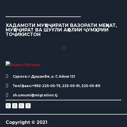
ХАДАМОТИ МУҲОҶИРАТИ ВАЗОРАТИ МЕҲНАТ,
МУҲОҶИРАТ ВА ШУҒЛИ АҲОЛИИ ҶУМҲУРИИ
ТОҶИКИСТОН
Суроға: г.Душанбе, к. С Айни 121
Тел/факс:+992-225-05-75, 225-05-91, 225-05-89
sh.umumi@migration.tj
Copyright © 2021