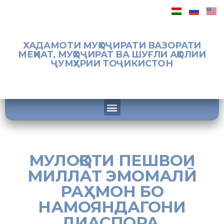
ХАДАМОТИ МУҲОҶИРАТИ ВАЗОРАТИ
МЕҲНАТ, МУҲОҶИРАТ ВА ШУҒЛИ АҲОЛИИ
ҶУМҲУРИИ ТОҶИКИСТОН
МУЛОҚОТИ ПЕШВОИ
МИЛЛАТ ЭМОМАЛӢ
РАҲМОН БО
НАМОЯНДАГОНИ
ДИАСПОРА,