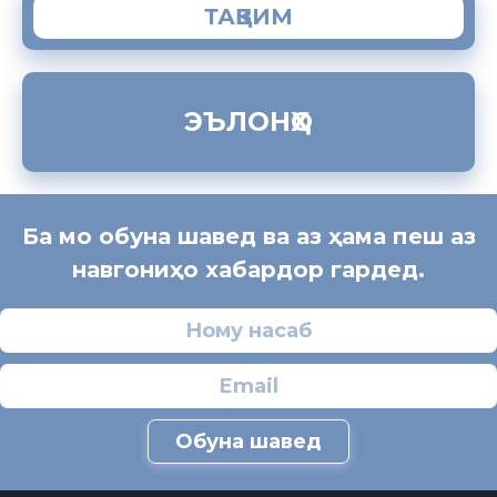
ТАҚВИМ
ЭЪЛОНҲО
Ба мо обуна шавед ва аз ҳама пеш аз
навгониҳо хабардор гардед.
Обуна шавед