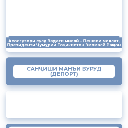
Асосгузори сулҳу Ваҳдати миллӣ – Пешвои миллат,
ПАЁМҲО
СУХАНРОНИҲО
СОМОНА
Президенти Ҷумҳурии Тоҷикистон Эмомалӣ Раҳмон
САНҶИШИ МАНЪИ ВУРУД
(ДЕПОРТ)
ЗАМИМАИ МОБИЛИИ “МУҲОҶИР”