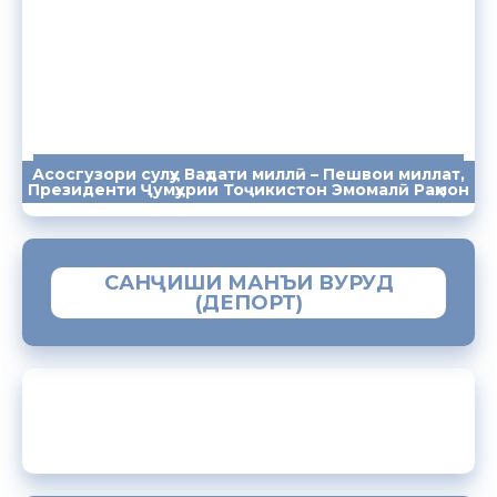
Асосгузори сулҳу Ваҳдати миллӣ – Пешвои миллат,
ПАЁМҲО
СУХАНРОНИҲО
СОМОНА
Президенти Ҷумҳурии Тоҷикистон Эмомалӣ Раҳмон
САНҶИШИ МАНЪИ ВУРУД
(ДЕПОРТ)
ЗАМИМАИ МОБИЛИИ “МУҲОҶИР”