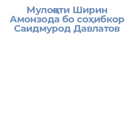
Мулоқоти Ширин
Амонзода бо соҳибкор
Саидмурод Давлатов
21 июни соли равон Вазири меҳнат, муҳоҷират ва шуғли аҳолии
Ҷумҳурии Тоҷикистон Ширин Амонзода бо соҳибкори шинохта ва
машваратчии соҳаи тиҷорату иқтисод Саидмурод Давлатов
мулоқот намуд.
Дар мулоқот масъалаҳои таъсиси ҷойҳои нави корӣ аз ҳисоби
рушди соҳибкорӣ ва сармоягузорӣ, танзими муносибатҳои меҳнатӣ
ва ҷалби қувваи кории хориҷӣ, махсусан омӯзгорон аз хориҷи
кишвар ҷиҳати роҳандозии фаъолияти мактаби Оксфорд дар
шаҳри Хуҷанд, мавриди баррасӣ қарор дода шуданд.
Дар мулоқот ҳамзамон масъалаи тайёр кардани кадрҳои
коргарии мутобиқ ба бозори меҳнати байналмилалӣ, роҳҳои ҷалб
намудани ҷавонон ба тиҷорат ва муҳайё намудани заминаҳои