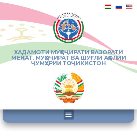
ХАДАМОТИ МУҲОҶИРАТИ ВАЗОРАТИ
МЕҲНАТ, МУҲОҶИРАТ ВА ШУҒЛИ АҲОЛИИ
ҶУМҲУРИИ ТОҶИКИСТОН