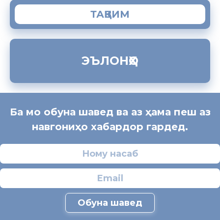
ТАҚВИМ
ЭЪЛОНҲО
Ба мо обуна шавед ва аз ҳама пеш аз
навгониҳо хабардор гардед.
Обуна шавед