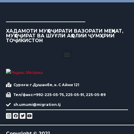
ХАДАМОТИ МУҲОҶИРАТИ ВАЗОРАТИ МЕҲНАТ,
МУҲОҶИРАТ ВА ШУҒЛИ АҲОЛИИ ҶУМҲУРИИ
ТОҶИКИСТОН
Суроға: г.Душанбе, к. С Айни 121
Тел/факс:+992-225-05-75, 225-05-91, 225-05-89
sh.umumi@migration.tj
Copyright © 2021