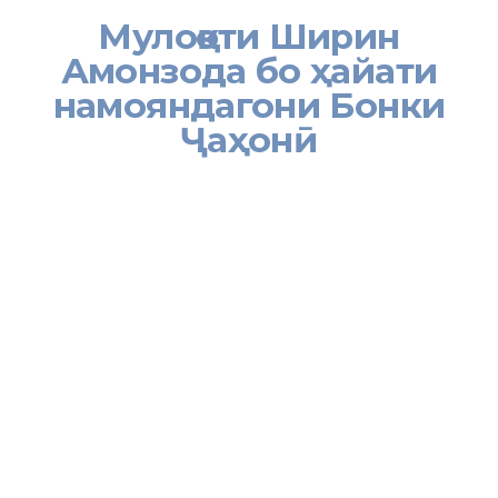
Мулоқоти Ширин
Амонзода бо ҳайати
намояндагони Бонки
Ҷаҳонӣ
13 июли соли ҷорӣ вохӯрии маҷозии Вазири меҳнат, муҳоҷират ва
шуғли аҳолии Ҷумҳурии Тоҷикистон Амонзода Ширин Шодӣ бо
ҳайати намояндагони Бонки Ҷаҳонӣ дар Тоҷикистон баргузор
гардид.
Зимни вохӯрӣ масъалаҳои ҳамкорӣ, аз ҷумла дар самти татбиқи
лоиҳаи навбатии Бонки Ҷаҳонӣ – «Идоракунии самаранок барои
пешрафти иқтисодиёт дар Ҷумҳурии Тоҷикистон», ки аз ҷониби
намояндаи Бонки Ҷаҳонӣ муаррифӣ гардид, мавриди баррасии
ҷонибҳо қарор гирифт.
Дар вохӯрӣ сардори Раёсати таҳсилоти ибтидоии касбӣ,
таълими калонсолон ва рушди ҳунармандии вазорат,