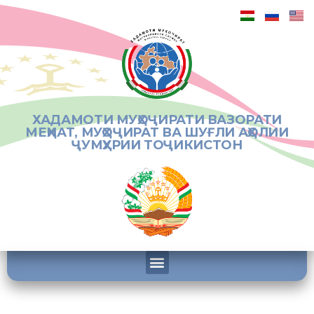
ХАДАМОТИ МУҲОҶИРАТИ ВАЗОРАТИ
МЕҲНАТ, МУҲОҶИРАТ ВА ШУҒЛИ АҲОЛИИ
ҶУМҲУРИИ ТОҶИКИСТОН