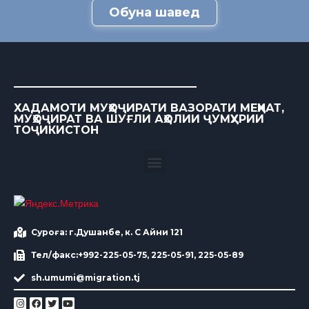
Обуна шавед
ХАДАМОТИ МУҲОҶИРАТИ ВАЗОРАТИ МЕҲНАТ,
МУҲОҶИРАТ ВА ШУҒЛИ АҲОЛИИ ҶУМҲУРИИ
ТОҶИКИСТОН
Суроға: г.Душанбе, к. С Айни 121
Тел/факс:+992-225-05-75, 225-05-91, 225-05-89
sh.umumi@migration.tj