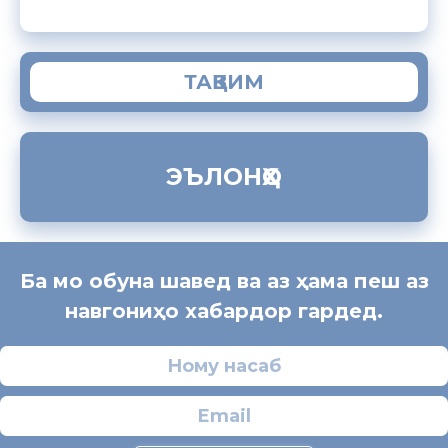
ТАҚВИМ
ЭЪЛОНҲО
Ба мо обуна шавед ва аз ҳама пеш аз
навгониҳо хабардор гардед.