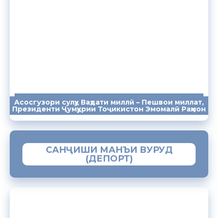
Асосгузори сулҳу Ваҳдати миллӣ – Пешвои миллат,
ПАЁМҲО
СУХАНРОНИҲО
СОМОНА
Президенти Ҷумҳурии Тоҷикистон Эмомалӣ Раҳмон
САНҶИШИ МАНЪИ ВУРУД
(ДЕПОРТ)
ЗАМИМАИ МОБИЛИИ “МУҲОҶИР”