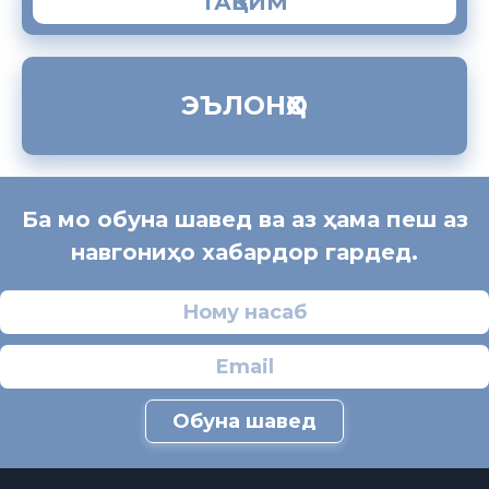
ТАҚВИМ
ЭЪЛОНҲО
Ба мо обуна шавед ва аз ҳама пеш аз
навгониҳо хабардор гардед.
Обуна шавед