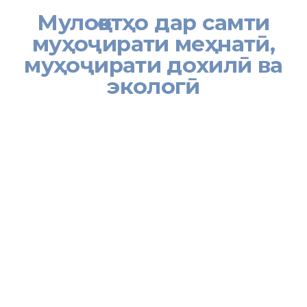
Мулоқотҳо дар самти
муҳоҷирати меҳнатӣ,
муҳоҷирати дохилӣ ва
экологӣ
[:tj]
Дар асоси супориши Вазири меҳнат, муҳоҷират ва шуғли аҳолии
Ҷумҳурии Тоҷикистон аз 16 сентябри соли 2019 гурӯҳи корӣ бо
сарварии Сардори Хадамоти муҳоҷират Тоҳир Каримзода ва
сардори Раёсати муҳоҷирати дохилӣ ва экологии Хадамоти
муҳоҷират Нурулло Назаров ба сафари хизматӣ баромада, аз
шаҳру ноҳияҳои тобеи ҷумҳур ва вилояти Хатлон дидан намуданд.
Мақсад аз сафари хизматии гурӯҳи корӣ ҷараёни кӯчонидани
муҳоҷирон ва омодагии мақомоти маҳаллиро оид ба қабул, ҷо ба
ҷо кунии муҳоҷирон, тақсими замини наздиҳавлигӣ барои
сохтмони манзили истиқоматӣ, оғози корҳои ободонӣ ва дигар