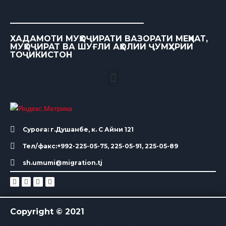
ХАДАМОТИ МУҲОҶИРАТИ ВАЗОРАТИ МЕҲНАТ,
МУҲОҶИРАТ ВА ШУҒЛИ АҲОЛИИ ҶУМҲУРИИ
ТОҶИКИСТОН
Суроға: г.Душанбе, к. С Айни 121
Тел/факс:+992-225-05-75, 225-05-91, 225-05-89
sh.umumi@migration.tj
Copyright © 2021