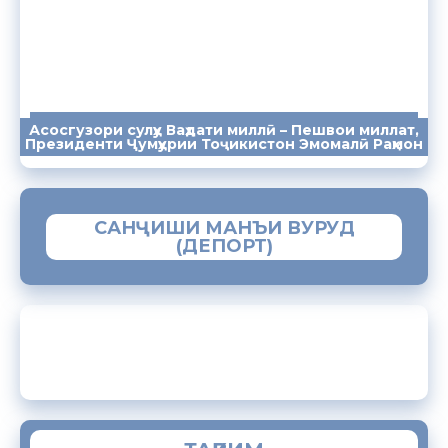
Асосгузори сулҳу Ваҳдати миллӣ – Пешвои миллат,
ПАЁМҲО
СУХАНРОНИҲО
СОМОНА
Президенти Ҷумҳурии Тоҷикистон Эмомалӣ Раҳмон
САНҶИШИ МАНЪИ ВУРУД
(ДЕПОРТ)
ЗАМИМАИ МОБИЛИИ “МУҲОҶИР”