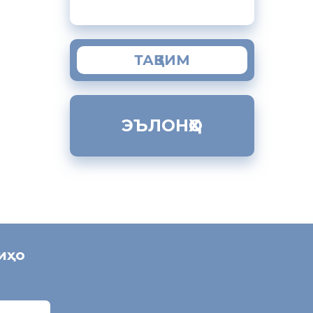
нидани
ТАҚВИМ
нов
ЭЪЛОНҲО
ниҳо