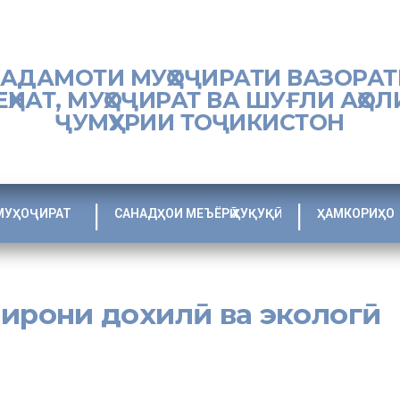
ХАДАМОТИ МУҲОҶИРАТИ ВАЗОРАТ
ЕҲНАТ, МУҲОҶИРАТ ВА ШУҒЛИ АҲОЛ
ҶУМҲУРИИ ТОҶИКИСТОН
МУҲОҶИРАТ
САНАДҲОИ МЕЪЁРӢ ҲУҚУҚӢ
ҲАМКОРИҲО
ҷирони дохилӣ ва экологӣ
ноябри соли 2015, №520 «Дар бораи муҳоҷирати дохилии аҳолӣ аз но
инҳои бекорхобидаи ҷумҳурӣ барои солҳои 2016-2018 ва аз 23 дек
илона кўчонидани муҳоҷирони экологӣ дар ҷумҳурӣ барои солҳои 