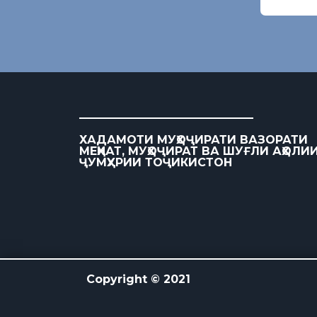
ХАДАМОТИ МУҲОҶИРАТИ ВАЗОРАТИ
МЕҲНАТ, МУҲОҶИРАТ ВА ШУҒЛИ АҲОЛИ
ҶУМҲУРИИ ТОҶИКИСТОН
Copyright © 2021