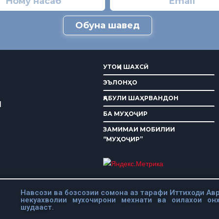
Обуна шавед
УТОҚИ ШАХСӢ
ЭЪЛОНҲО
ҚАБУЛИ ШАҲРВАНДОН
И
БА МУҲОҶИР
ЗАМИМАИ МОБИЛИИ
“МУҲОҶИР”
Навсози ва бозсозии сомона аз тарафи Иттиходи Авр
некуахволии мухочирони мехнати ва оилахои он
шудааст.