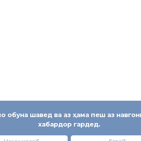
ҷакент Фирдавс Умаров тавсия дода шуд, ки дар самти баргардо
да аз ҷониби муҳоҷирон корро ҷоннок намоянд.
Мардон Қурбо
мо обуна шавед ва аз ҳама пеш аз навго
хабардор гардед.