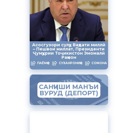
дамоти
 анҷом
оид ба
 ахборот
Асосгузори сулҳу Ваҳдати миллӣ
– Пешвои миллат, Президенти
Ҷумҳурии Тоҷикистон Эмомалӣ
Раҳмон
они
ПАЁМҲО
СУХАНРОНИҲО
СОМОНА
дар
 Дашти
САНҶИШИ МАНЪИ
ВУРУД (ДЕПОРТ)
Шодизода
ар аз
иидоравии
ЗАМИМАИ МОБИЛИИ
рдид, ки
“МУҲОҶИР”