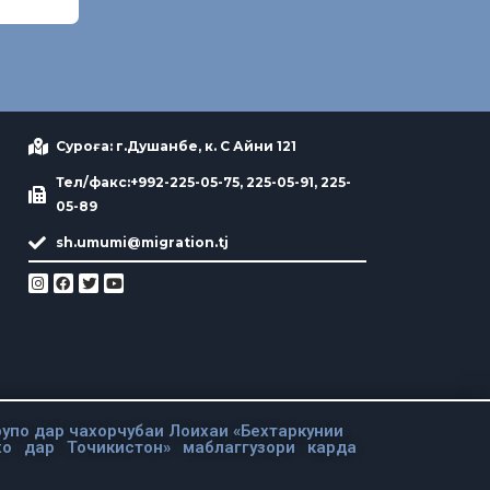
Суроға: г.Душанбе, к. С Айни 121
Тел/факс:+992-225-05-75, 225-05-91, 225-
05-89
sh.umumi@migration.tj
упо дар чахорчубаи Лоихаи «Бехтаркунии
хо дар Точикистон» маблаггузори карда