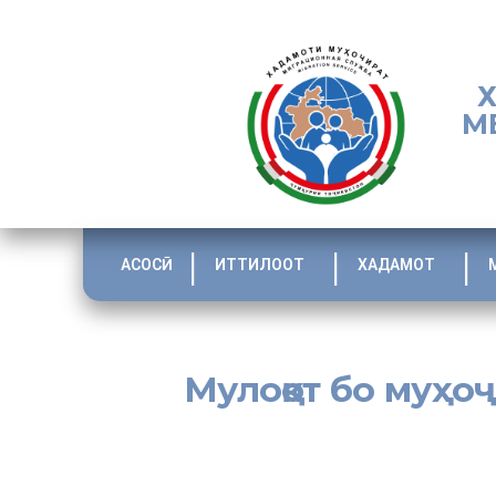
М
АСОСӢ
ИТТИЛООТ
ХАДАМОТ
Мулоқот бо муҳо
[:tj]Бо мақсади омўзиши ҷараёни иҷрои қарорҳои аз 26 
камзамин ва сераҳолии кўҳистон ба водиҳои дорои зам
2016, №540 «Дар бораи Нақшаи миёнамўҳлати муташакк