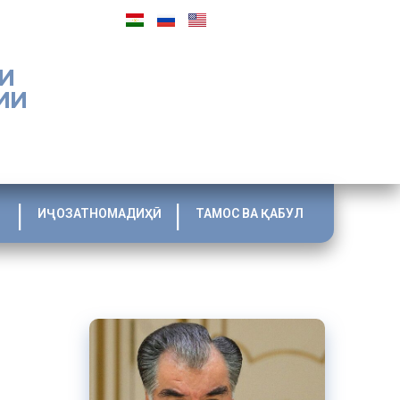
И
ИИ
ИҶОЗАТНОМАДИҲӢ
ТАМОС ВА ҚАБУЛ
ҳияҳои
абри соли
2016 –