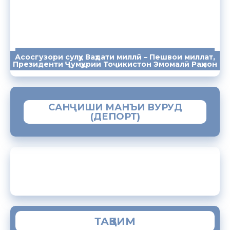
Асосгузори сулҳу Ваҳдати миллӣ – Пешвои миллат,
ПАЁМҲО
СУХАНРОНИҲО
СОМОНА
Президенти Ҷумҳурии Тоҷикистон Эмомалӣ Раҳмон
САНҶИШИ МАНЪИ ВУРУД
(ДЕПОРТ)
ЗАМИМАИ МОБИЛИИ “МУҲОҶИР”
ТАҚВИМ