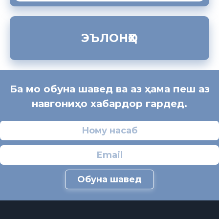
ЭЪЛОНҲО
Ба мо обуна шавед ва аз ҳама пеш аз
навгониҳо хабардор гардед.
Обуна шавед