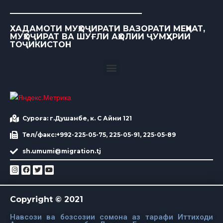
ХАДАМОТИ МУҲОҶИРАТИ ВАЗОРАТИ МЕҲНАТ,
МУҲОҶИРАТ ВА ШУҒЛИ АҲОЛИИ ҶУМҲУРИИ
ТОҶИКИСТОН
Суроға: г.Душанбе, к. С Айни 121
Тел/факс:+992-225-05-75, 225-05-91, 225-05-89
sh.umumi@migration.tj
Copyright © 2021
Навсози ва бозсозии сомона аз тарафи Иттиходи