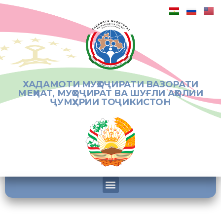
ХАДАМОТИ МУҲОҶИРАТИ ВАЗОРАТИ
МЕҲНАТ, МУҲОҶИРАТ ВА ШУҒЛИ АҲОЛИИ
ҶУМҲУРИИ ТОҶИКИСТОН