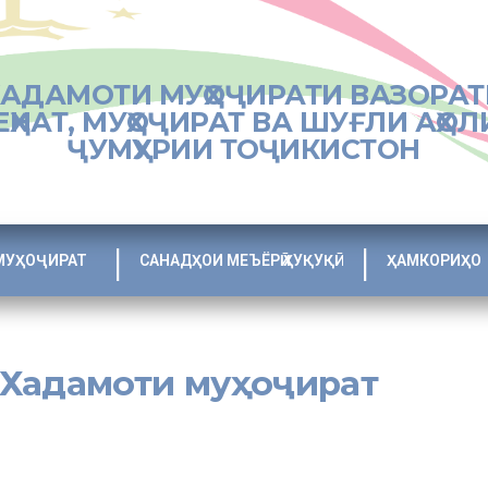
ХАДАМОТИ МУҲОҶИРАТИ ВАЗОРАТ
ЕҲНАТ, МУҲОҶИРАТ ВА ШУҒЛИ АҲОЛ
ҶУМҲУРИИ ТОҶИКИСТОН
МУҲОҶИРАТ
САНАДҲОИ МЕЪЁРӢ ҲУҚУҚӢ
ҲАМКОРИҲО
 Хадамоти муҳоҷират
дамоти муҳоҷират бо мақсади шиносоӣ фаъолияти кории ҳизб роҳб