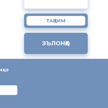
да изҳор
ТАҚВИМ
ЭЪЛОНҲО
ниҳо