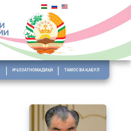
И
ИИ
ИҶОЗАТНОМАДИҲӢ
ТАМОС ВА ҚАБУЛ
арияти