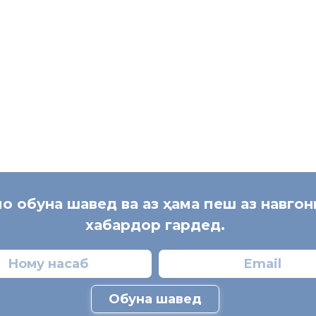
 баргузории чунин як мулоқоти судманд изҳори қаноатмандӣ наму
в
[:]
мо обуна шавед ва аз ҳама пеш аз навго
хабардор гардед.
Обуна шавед