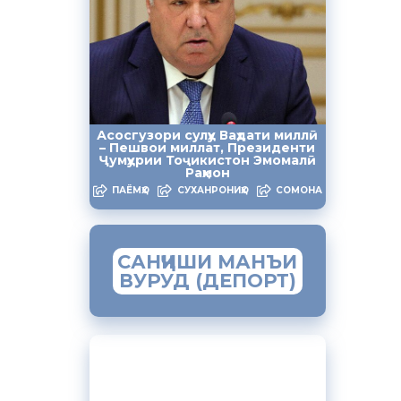
ҳмансур
тани
Асосгузори сулҳу Ваҳдати миллӣ
– Пешвои миллат, Президенти
Ҷумҳурии Тоҷикистон Эмомалӣ
Раҳмон
астгирии
ПАЁМҲО
СУХАНРОНИҲО
СОМОНА
зишҳои
и ва
анги миллӣ
САНҶИШИ МАНЪИ
ВУРУД (ДЕПОРТ)
 равон
. Зеро ин
 ба даст
асос
ЗАМИМАИ МОБИЛИИ
ҳмадзода.
“МУҲОҶИР”