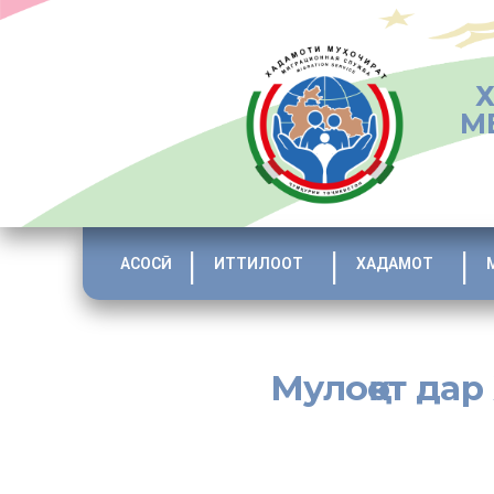
М
АСОСӢ
ИТТИЛООТ
ХАДАМОТ
Мулоқот дар
[:tj]
Бо ибтикори ташкилоти ибтидоии ҲХДТ «Муҳоҷир»-и Ха