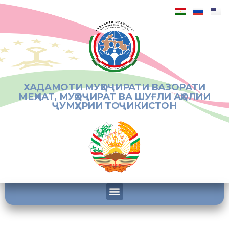
ХАДАМОТИ МУҲОҶИРАТИ ВАЗОРАТИ
МЕҲНАТ, МУҲОҶИРАТ ВА ШУҒЛИ АҲОЛИИ
ҶУМҲУРИИ ТОҶИКИСТОН