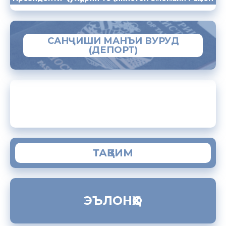
САНҶИШИ МАНЪИ ВУРУД
(ДЕПОРТ)
ЗАМИМАИ МОБИЛИИ “МУҲОҶИР”
ТАҚВИМ
ЭЪЛОНҲО