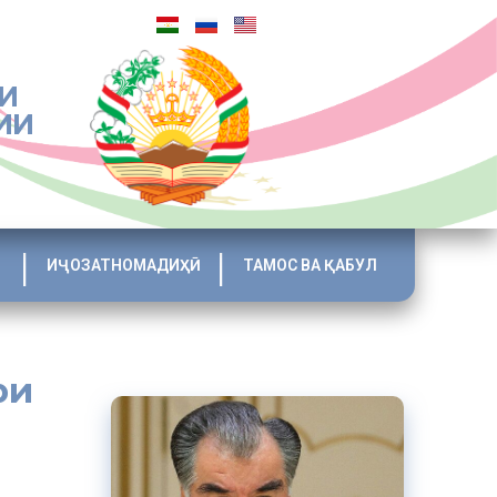
И
ИИ
ИҶОЗАТНОМАДИҲӢ
ТАМОС ВА ҚАБУЛ
ри