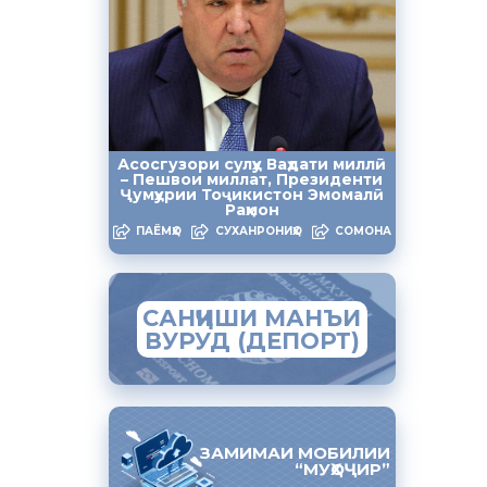
атлон
мавзеъҳое,
гузори
Асосгузори сулҳу Ваҳдати миллӣ
– Пешвои миллат, Президенти
талошҳои
Ҷумҳурии Тоҷикистон Эмомалӣ
енти
Раҳмон
мт ба
ПАЁМҲО
СУХАНРОНИҲО
СОМОНА
ҳҳои
САНҶИШИ МАНЪИ
бӣ ба
ВУРУД (ДЕПОРТ)
ар ин
 Ҷумҳурии
н аз
сисаҳо
ЗАМИМАИ МОБИЛИИ
“МУҲОҶИР”