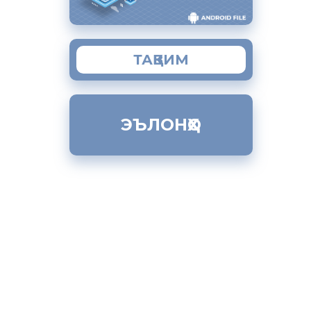
мона
н кам
рафта
да
ТАҚВИМ
 ба
ва ҷашну
ЭЪЛОНҲО
ҳмати
озод шуда,
кунанд,