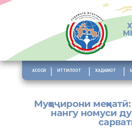
М
АСОСӢ
ИТТИЛООТ
ХАДАМОТ
Муҳоҷирони меҳнатӣ
нангу номуси ду
сарват