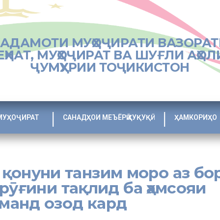
ХАДАМОТИ МУҲОҶИРАТИ ВАЗОРАТ
ЕҲНАТ, МУҲОҶИРАТ ВА ШУҒЛИ АҲОЛ
ҶУМҲУРИИ ТОҶИКИСТОН
МУҲОҶИРАТ
САНАДҲОИ МЕЪЁРӢ ҲУҚУҚӢ
ҲАМКОРИҲО
: қонуни танзим моро аз бо
рӯғини тақлид ба ҳамсояи
манд озод кард