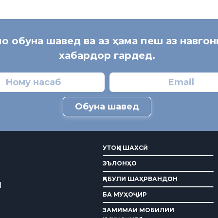
мо обуна шавед ва аз ҳама пеш аз навго
хабардор гардед.
Обуна шавед
УТОҚИ ШАХСӢ
ЭЪЛОНҲО
ҚАБУЛИ ШАҲРВАНДОН
И
БА МУҲОҶИР
ЗАМИМАИ МОБИЛИИ