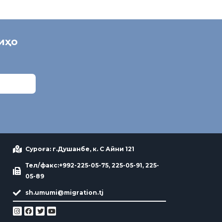
ниҳо
Суроға: г.Душанбе, к. С Айни 121
Тел/факс:+992-225-05-75, 225-05-91, 225-
05-89
sh.umumi@migration.tj