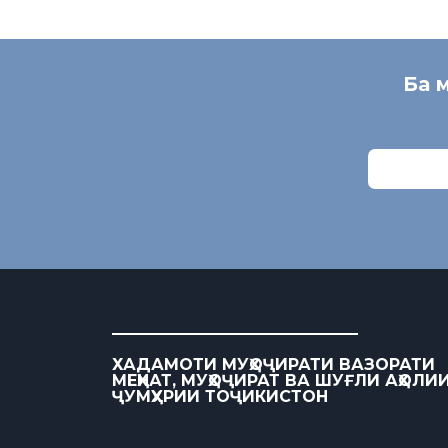
Ба 
ХАДАМОТИ МУҲОҶИРАТИ ВАЗОРАТИ
МЕҲНАТ, МУҲОҶИРАТ ВА ШУҒЛИ АҲОЛИ
ҶУМҲУРИИ ТОҶИКИСТОН