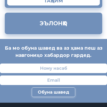
ТАҚВИМ
ЭЪЛОНҲО
Ба мо обуна шавед ва аз ҳама пеш аз
навгониҳо хабардор гардед.
Обуна шавед