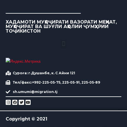
ХАДАМОТИ МУҲОҶИРАТИ ВАЗОРАТИ МЕҲНАТ,
МУҲОҶИРАТ ВА ШУҒЛИ АҲОЛИИ ҶУМҲУРИИ
ТОҶИКИСТОН
Суроға: г.Душанбе, к. С Айни 121
Тел/факс:+992-225-05-75, 225-05-91, 225-05-89
sh.umumi@migration.tj
Copyright © 2021