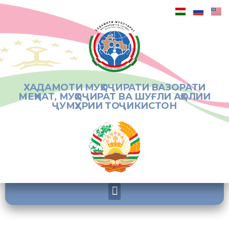
ХАДАМОТИ МУҲОҶИРАТИ ВАЗОРАТИ
МЕҲНАТ, МУҲОҶИРАТ ВА ШУҒЛИ АҲОЛИИ
ҶУМҲУРИИ ТОҶИКИСТОН