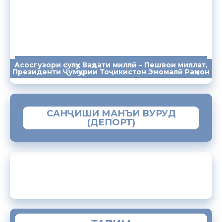
Асосгузори сулҳу Ваҳдати миллӣ – Пешвои миллат,
ПАЁМҲО
СУХАНРОНИҲО
СОМОНА
Президенти Ҷумҳурии Тоҷикистон Эмомалӣ Раҳмон
САНҶИШИ МАНЪИ ВУРУД
(ДЕПОРТ)
ЗАМИМАИ МОБИЛИИ “МУҲОҶИР”