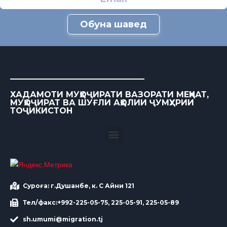
Обуна шавед
ХАДАМОТИ МУҲОҶИРАТИ ВАЗОРАТИ МЕҲНАТ,
МУҲОҶИРАТ ВА ШУҒЛИ АҲОЛИИ ҶУМҲУРИИ
ТОҶИКИСТОН
Суроға: г.Душанбе, к. С Айни 121
Тел/факс:+992-225-05-75, 225-05-91, 225-05-89
sh.umumi@migration.tj