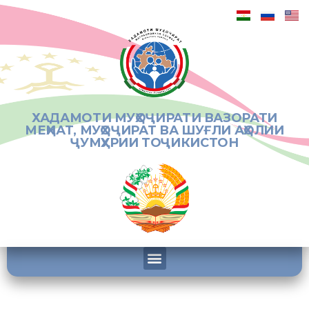
ХАДАМОТИ МУҲОҶИРАТИ ВАЗОРАТИ
МЕҲНАТ, МУҲОҶИРАТ ВА ШУҒЛИ АҲОЛИИ
ҶУМҲУРИИ ТОҶИКИСТОН