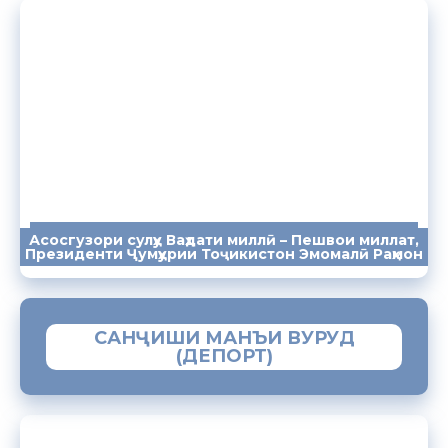
Асосгузори сулҳу Ваҳдати миллӣ – Пешвои миллат,
ПАЁМҲО
СУХАНРОНИҲО
СОМОНА
Президенти Ҷумҳурии Тоҷикистон Эмомалӣ Раҳмон
САНҶИШИ МАНЪИ ВУРУД
(ДЕПОРТ)