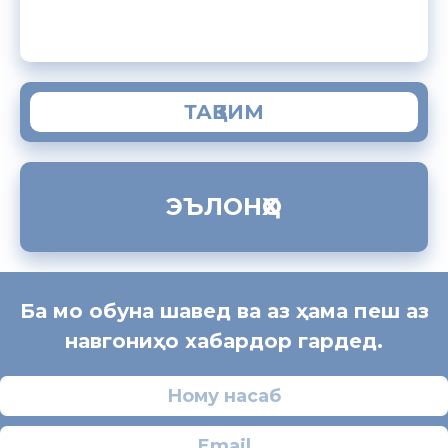
ЗАМИМАИ МОБИЛИИ “МУҲОҶИР”
ТАҚВИМ
ЭЪЛОНҲО
Ба мо обуна шавед ва аз ҳама пеш аз
навгониҳо хабардор гардед.