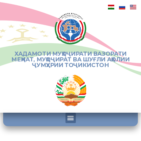
ХАДАМОТИ МУҲОҶИРАТИ ВАЗОРАТИ
МЕҲНАТ, МУҲОҶИРАТ ВА ШУҒЛИ АҲОЛИИ
ҶУМҲУРИИ ТОҶИКИСТОН