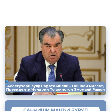
Асосгузори сулҳу Ваҳдати миллӣ – Пешвои миллат,
ПАЁМҲО
СУХАНРОНИҲО
СОМОНА
Президенти Ҷумҳурии Тоҷикистон Эмомалӣ Раҳмон
САНҶИШИ МАНЪИ ВУРУД