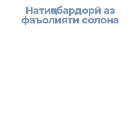
Натиҷабардорӣ аз
фаъолияти солона
[:tj]
Дар филиали Муассисаи давлатии «Агентии бокортаъминкунӣ
дар хориҷа» дар вилояти Суғд аз натиҷаҳои фаъолият дар соли
2019 натиҷабардоӣ намуданд. Бино ба иттилои директори
муассисаи мазкур Зўҳро Юсупова тибқи шартномаҳои
дуҷонибаи бо корфармоёни хориҷӣ басташуда давоми сол дар
ҶДММ «Дон – Тестил», шаҳри Шахтаи вилояти Ростови лаби
Дон 40 нафар, дар ҶДММ «Квэрт»-и шаҳри Иркутск 5 нафар,
дар ширкати дўзандагии «СОЛАНА»-и шаҳри Новосибирск 2
нафар корҷўяндагон бо кор таъмин шудаанд. Ҳамзамон
муассиса 2 нафарро дар кишвари Лаҳистон (Полша) бо ҷойи кор
таъмин намудааст.[:]