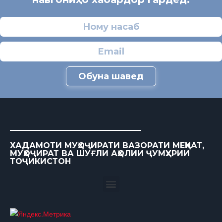
Обуна шавед
ХАДАМОТИ МУҲОҶИРАТИ ВАЗОРАТИ МЕҲНАТ,
МУҲОҶИРАТ ВА ШУҒЛИ АҲОЛИИ ҶУМҲУРИИ
ТОҶИКИСТОН