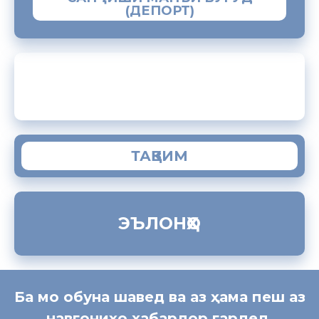
(ДЕПОРТ)
ЗАМИМАИ МОБИЛИИ “МУҲОҶИР”
ТАҚВИМ
ЭЪЛОНҲО
Ба мо обуна шавед ва аз ҳама пеш аз
навгониҳо хабардор гардед.