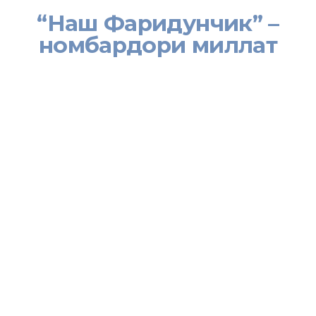
“Наш Фаридунчик” –
номбардори миллат
[:tj]
Расонаҳои хабарии Федератсияи Россия дар соли сипаришуда
оид ба амалҳои нек, хайрхоҳию ҷавонмардии муҳоҷирони меҳнатии
тоҷик дар ин кишвар матолиб пешниҳод намуданд. Дар онҳо аз
ҷумла ёфтани маблағи калони пулӣ, ҳуҷҷатҳои шахсӣ, дигар
намуд молу амвол ва ба соҳибаш баргардонидани онҳо, кўмак ба
зарардидагони ҳодисаҳои нохуш, дастгирии ниёзмандон барин
хислатҳои наҷиби ҳамватанонамон сухан мерафт.
Дар арафаи фарорасии Соли нави милодии 2019 ҳамин гуна як
мавод таҳти унвони “Наш Фаридунчик” дар рўзномаи “Алтайская
правда”-и кишвари Олтой ба чоп расид. Муаллиф Тамара