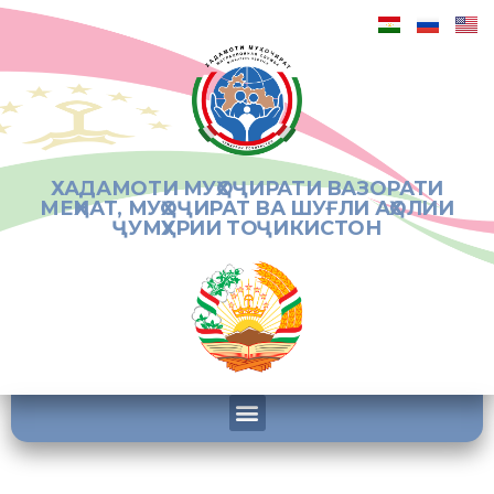
ХАДАМОТИ МУҲОҶИРАТИ ВАЗОРАТИ
МЕҲНАТ, МУҲОҶИРАТ ВА ШУҒЛИ АҲОЛИИ
ҶУМҲУРИИ ТОҶИКИСТОН