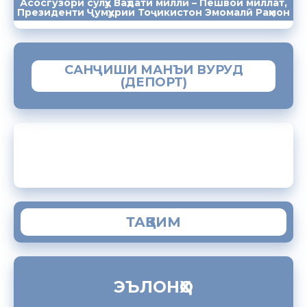
Асосгузори сулҳу Ваҳдати миллӣ – Пешвои миллат,
ПАЁМҲО
СУХАНРОНИҲО
СОМОНА
Президенти Ҷумҳурии Тоҷикистон Эмомалӣ Раҳмон
САНҶИШИ МАНЪИ ВУРУД
(ДЕПОРТ)
ЗАМИМАИ МОБИЛИИ “МУҲОҶИР”
ТАҚВИМ
ЭЪЛОНҲО