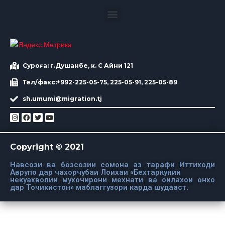
Суроға: г.Душанбе, к. С Айни 121
Тел/факс:+992-225-05-75, 225-05-91, 225-05-89
sh.umumi@migration.tj
Copyright © 2021
Навсози ва бозсозии сомона аз тарафи Иттиходи
Аврупо дар чахорчубаи Лоихаи «Бехтаркунии
некуахволии мухочирони мехнати ва оилахои онхо
дар Точикистон» маблаггузори карда шудааст.