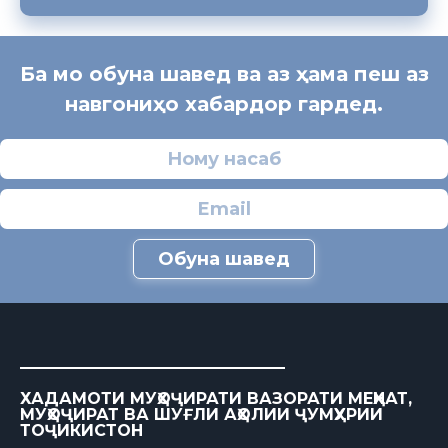
Ба мо обуна шавед ва аз ҳама пеш аз
навгониҳо хабардор гардед.
Обуна шавед
ХАДАМОТИ МУҲОҶИРАТИ ВАЗОРАТИ МЕҲНАТ,
МУҲОҶИРАТ ВА ШУҒЛИ АҲОЛИИ ҶУМҲУРИИ
ТОҶИКИСТОН