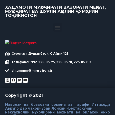
ХАДАМОТИ МУҲОҶИРАТИ ВАЗОРАТИ МЕҲНАТ,
МУҲОҶИРАТ ВА ШУҒЛИ АҲОЛИИ ҶУМҲУРИИ
ТОҶИКИСТОН
Суроға: г.Душанбе, к. С Айни 121
Тел/факс:+992-225-05-75, 225-05-91, 225-05-89
sh.umumi@migration.tj
Copyright © 2021
Навсози ва бозсозии сомона аз тарафи Иттиходи
Аврупо дар чахорчубаи Лоихаи «Бехтаркунии
некуахволии мухочирони мехнати ва оилахои онхо