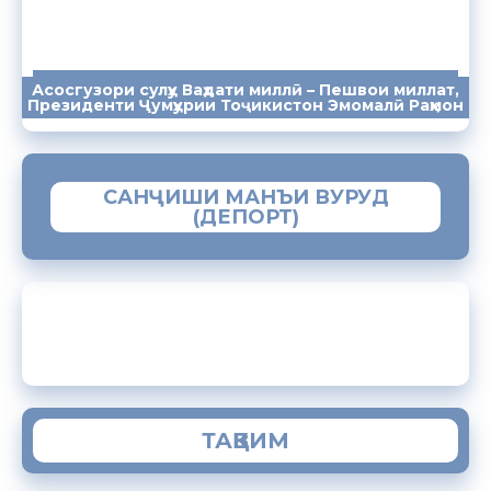
Асосгузори сулҳу Ваҳдати миллӣ – Пешвои миллат,
ПАЁМҲО
СУХАНРОНИҲО
СОМОНА
Президенти Ҷумҳурии Тоҷикистон Эмомалӣ Раҳмон
САНҶИШИ МАНЪИ ВУРУД
(ДЕПОРТ)
ЗАМИМАИ МОБИЛИИ “МУҲОҶИР”
ТАҚВИМ