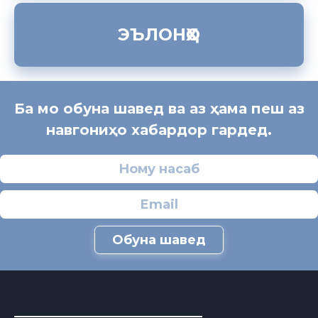
ЭЪЛОНҲО
Ба мо обуна шавед ва аз ҳама пеш аз
навгониҳо хабардор гардед.
Обуна шавед