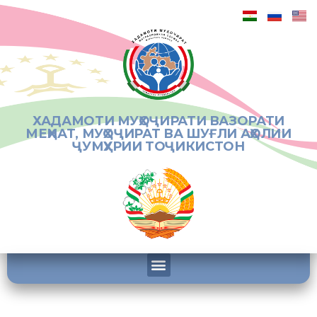
ХАДАМОТИ МУҲОҶИРАТИ ВАЗОРАТИ
МЕҲНАТ, МУҲОҶИРАТ ВА ШУҒЛИ АҲОЛИИ
ҶУМҲУРИИ ТОҶИКИСТОН