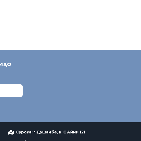
ниҳо
Суроға: г.Душанбе, к. С Айни 121