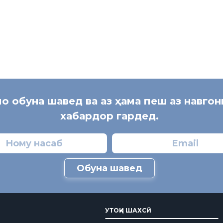
:]
мо обуна шавед ва аз ҳама пеш аз навго
хабардор гардед.
Обуна шавед
УТОҚИ ШАХСӢ