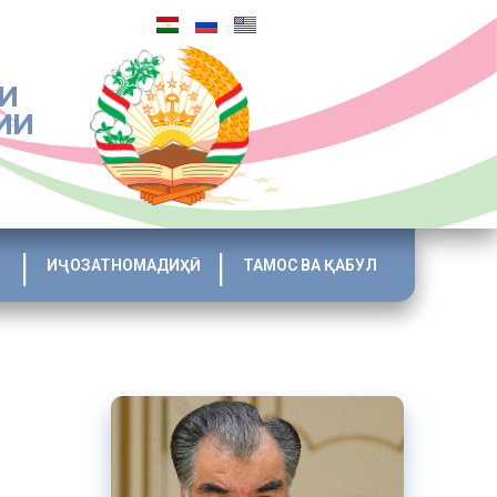
И
ИИ
ИҶОЗАТНОМАДИҲӢ
ТАМОС ВА ҚАБУЛ
ноҳияҳо,