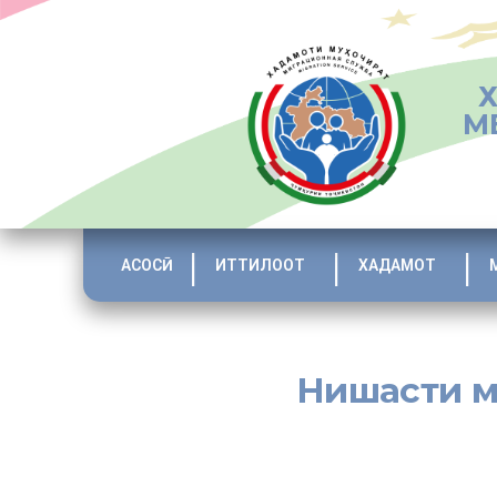
М
АСОСӢ
ИТТИЛООТ
ХАДАМОТ
Нишасти м
[:tj]
Ин навбат ҳам дар асоси ҷадвали баргузории нишастҳои 