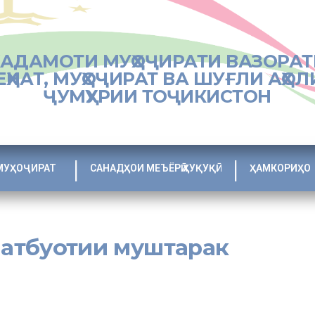
ХАДАМОТИ МУҲОҶИРАТИ ВАЗОРАТ
ЕҲНАТ, МУҲОҶИРАТ ВА ШУҒЛИ АҲОЛ
ҶУМҲУРИИ ТОҶИКИСТОН
МУҲОҶИРАТ
САНАДҲОИ МЕЪЁРӢ ҲУҚУҚӢ
ҲАМКОРИҲО
атбуотии муштарак
матбуотӣ дар мақомоти иҷроияи ҳокимияти давлатии вилоят ва шаҳру 