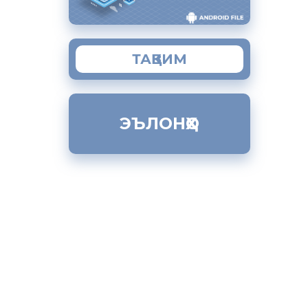
истон ба
ик»
зуна
ТАҚВИМ
дгирии
и
он,
иттилоотию
азҳои
ЭЪЛОНҲО
вилоят,
ирати
ошт ки
 сохторҳои
ворбардорӣ