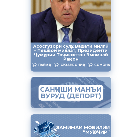
-1729, ки
матбуотии
ва шуғли
ӣ доир
ва
Асосгузори сулҳу Ваҳдати миллӣ
– Пешвои миллат, Президенти
р вилояти
Ҷумҳурии Тоҷикистон Эмомалӣ
Раҳмон
ми соли
ПАЁМҲО
СУХАНРОНИҲО
СОМОНА
ғл ва
изм,
и нимсолаи
икистон
САНҶИШИ МАНЪИ
ВУРУД (ДЕПОРТ)
ар давоми
мад Нодирӣ
д
ЗАМИМАИ МОБИЛИИ
“МУҲОҶИР”