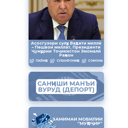
Хадамоти
 намоед:
ӣ
бо худ
амуданро
Асосгузори сулҳу Ваҳдати миллӣ
– Пешвои миллат, Президенти
, ки ба
Ҷумҳурии Тоҷикистон Эмомалӣ
Раҳмон
и Россия
ПАЁМҲО
СУХАНРОНИҲО
СОМОНА
САНҶИШИ МАНЪИ
ВУРУД (ДЕПОРТ)
ЗАМИМАИ МОБИЛИИ
“МУҲОҶИР”