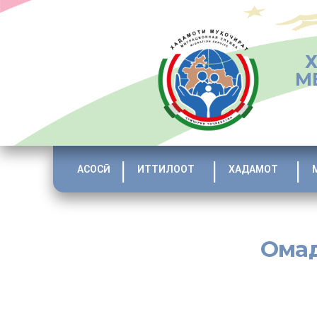
М
АСОСӢ
ИТТИЛООТ
ХАДАМОТ
Омад
Дар дохили тайёра ё
қ
атора ва ё д
му
ҳ
о
ҷ
ират
ӣ
дода мешавад. Он аз ду
қ
исм и