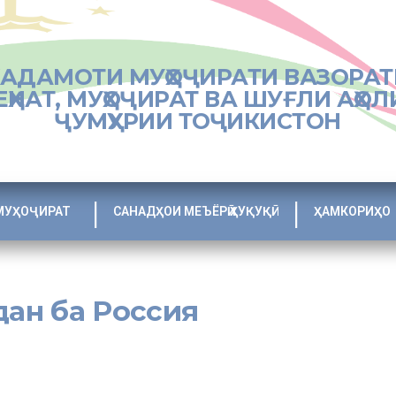
ХАДАМОТИ МУҲОҶИРАТИ ВАЗОРАТ
ЕҲНАТ, МУҲОҶИРАТ ВА ШУҒЛИ АҲОЛ
ҶУМҲУРИИ ТОҶИКИСТОН
МУҲОҶИРАТ
САНАДҲОИ МЕЪЁРӢ ҲУҚУҚӢ
ҲАМКОРИҲО
ан ба Россия
ар ну
қ
та
ҳ
ои гузариши сар
ҳ
ади Россия ба Шумо
борат буда, бояд бо
ҳ
уруфи лотин
ӣ
ё бо забони рус
ӣ
п