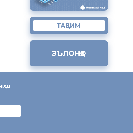
ТАҚВИМ
ЭЪЛОНҲО
ниҳо