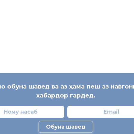
мо обуна шавед ва аз ҳама пеш аз навго
хабардор гардед.
Обуна шавед