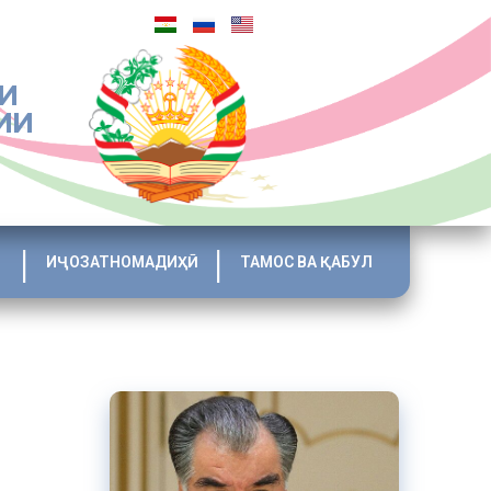
И
ИИ
ИҶОЗАТНОМАДИҲӢ
ТАМОС ВА ҚАБУЛ
вара
қ
аи
ур карда