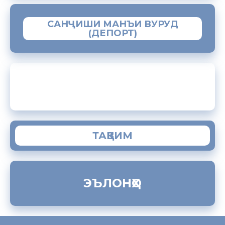
САНҶИШИ МАНЪИ ВУРУД
(ДЕПОРТ)
ЗАМИМАИ МОБИЛИИ “МУҲОҶИР”
ТАҚВИМ
ЭЪЛОНҲО