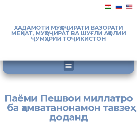
ХАДАМОТИ МУҲОҶИРАТИ ВАЗОРАТИ
МЕҲНАТ, МУҲОҶИРАТ ВА ШУҒЛИ АҲОЛИИ
ҶУМҲУРИИ ТОҶИКИСТОН
Паёми Пешвои миллатро
ба ҳамватанонамон тавзеҳ
доданд
[:tj]