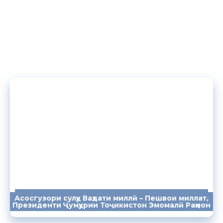
Асосгузори сулҳу Ваҳдати миллӣ – Пешвои миллат,
ПАЁМҲО
СУХАНРОНИҲО
СОМОНА
Президенти Ҷумҳурии Тоҷикистон Эмомалӣ Раҳмон