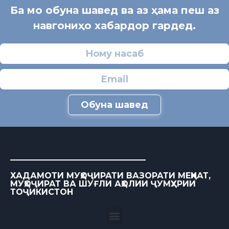
Ба мо обуна шавед ва аз ҳама пеш аз
навгониҳо хабардор гардед.
Обуна шавед
ХАДАМОТИ МУҲОҶИРАТИ ВАЗОРАТИ МЕҲНАТ,
МУҲОҶИРАТ ВА ШУҒЛИ АҲОЛИИ ҶУМҲУРИИ
ТОҶИКИСТОН