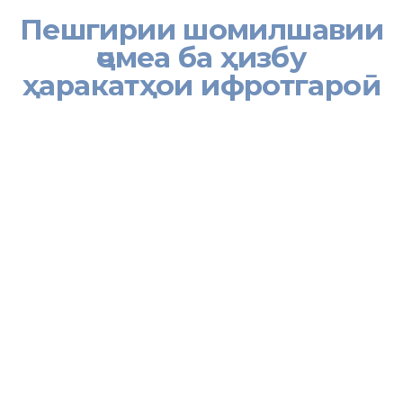
Пешгирии шомилшавии
ҷомеа ба ҳизбу
ҳаракатҳои ифротгароӣ
Дар солҳои аввали истиқлолияти давлатӣ кишвари мо бо
падидаи густурдаи зӯровариву мудохила аз хориҷ ва таҳмили
андешаву равияҳои бегона ба сари мардум, ки аз ғояҳои
ифротгароиву террористӣ маншаъ мегирифтанд, рӯ ба рӯ
шуд.
Эмомалӣ Раҳмон
Яке аз масъалаҳои ҷиддии замони муосир, ки хатари
минтақавию байналмилалиро ба бор овардааст, ин суръатёбии
раванди даҳшатафканӣ (терроризм), ифротгароӣ (экстремизм)
ва тундгароӣ (радикализм) ба ҳисоб меравад. Ҳолатҳои мазкур аз
он шаҳодат медиҳад, ки терроризм, тундгароӣ ва ифротгароӣ дар
шароити кунунӣ ҷинояти дорои хусусияти глобалӣ буда,
мубориза алайҳи он ҳамкории зич ва мутақобилаи мақомоти