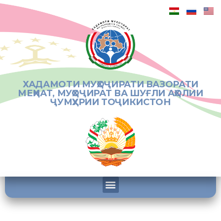
ХАДАМОТИ МУҲОҶИРАТИ ВАЗОРАТИ
МЕҲНАТ, МУҲОҶИРАТ ВА ШУҒЛИ АҲОЛИИ
ҶУМҲУРИИ ТОҶИКИСТОН