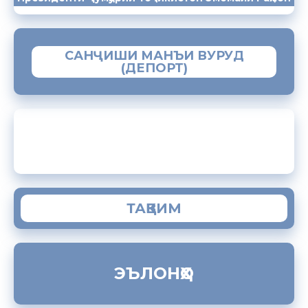
САНҶИШИ МАНЪИ ВУРУД
(ДЕПОРТ)
ЗАМИМАИ МОБИЛИИ “МУҲОҶИР”
ТАҚВИМ
ЭЪЛОНҲО