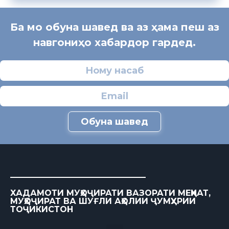
Ба мо обуна шавед ва аз ҳама пеш аз
навгониҳо хабардор гардед.
Обуна шавед
ХАДАМОТИ МУҲОҶИРАТИ ВАЗОРАТИ МЕҲНАТ,
МУҲОҶИРАТ ВА ШУҒЛИ АҲОЛИИ ҶУМҲУРИИ
ТОҶИКИСТОН