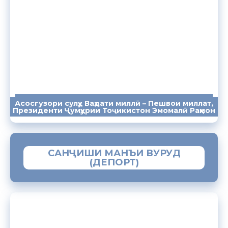
Асосгузори сулҳу Ваҳдати миллӣ – Пешвои миллат,
ПАЁМҲО
СУХАНРОНИҲО
СОМОНА
Президенти Ҷумҳурии Тоҷикистон Эмомалӣ Раҳмон
САНҶИШИ МАНЪИ ВУРУД
(ДЕПОРТ)
ЗАМИМАИ МОБИЛИИ “МУҲОҶИР”