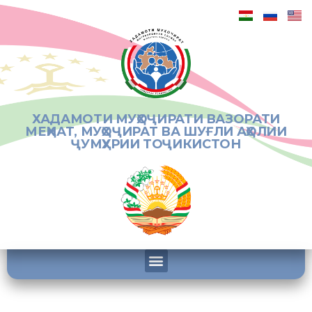
ХАДАМОТИ МУҲОҶИРАТИ ВАЗОРАТИ
МЕҲНАТ, МУҲОҶИРАТ ВА ШУҒЛИ АҲОЛИИ
ҶУМҲУРИИ ТОҶИКИСТОН