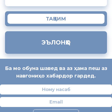
ТАҚВИМ
ЭЪЛОНҲО
Ба мо обуна шавед ва аз ҳама пеш аз
навгониҳо хабардор гардед.