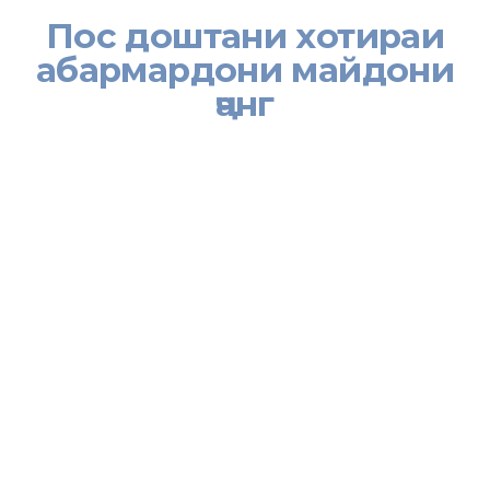
Пос доштани хотираи
абармардони майдони
ҷанг
[:tj]
Соли равон ба ғалабаи халқи Иттиҳоди Шӯравӣ бар фашизм, ки
ҳамасола 9 май чун Рӯзи Ғалаба таҷлил мегардад, 74 сол пур
мешавад. Аз ин лиҳоз бахшида ба ин сана ва пос доштани
хотираи ин абармардони майдони ҷанг, 8 май дар Хадамоти
муҳоҷират ҳамоиши ботантана баргузор гардид.
Бо сухани табрикотӣ дар назди ҳозирин Сардори Хадамоти
муҳоҷират Тоҳир Каримзода баромад намуда, иброз дошт, ки
мардуми шарифи Тоҷикистон Рӯзи ғалабаро дар радифи халқу
миллатҳои дигар ҳамеша бо арҷгузориву қадрдонӣ аз
корнамоиҳои ҷангиву ҷоннисориҳои фарзандони худ ва
гиромидошти хотираи неки сарбозону афсароне, ки аз ҷабҳаи