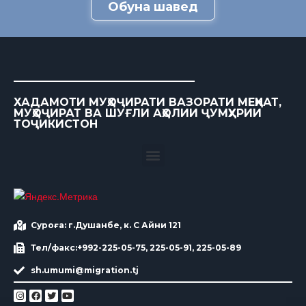
Обуна шавед
ХАДАМОТИ МУҲОҶИРАТИ ВАЗОРАТИ МЕҲНАТ,
МУҲОҶИРАТ ВА ШУҒЛИ АҲОЛИИ ҶУМҲУРИИ
ТОҶИКИСТОН
Суроға: г.Душанбе, к. С Айни 121
Тел/факс:+992-225-05-75, 225-05-91, 225-05-89
sh.umumi@migration.tj