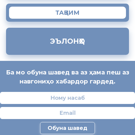
ТАҚВИМ
ЭЪЛОНҲО
Ба мо обуна шавед ва аз ҳама пеш аз
навгониҳо хабардор гардед.
Обуна шавед