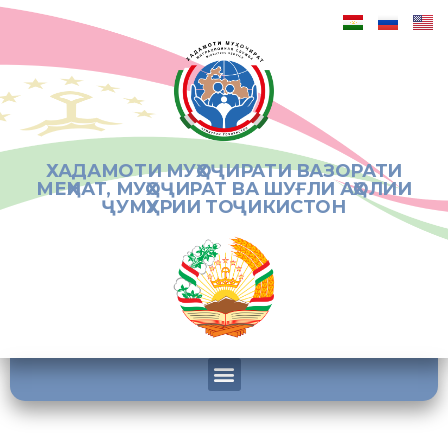
ХАДАМОТИ МУҲОҶИРАТИ ВАЗОРАТИ
МЕҲНАТ, МУҲОҶИРАТ ВА ШУҒЛИ АҲОЛИИ
ҶУМҲУРИИ ТОҶИКИСТОН