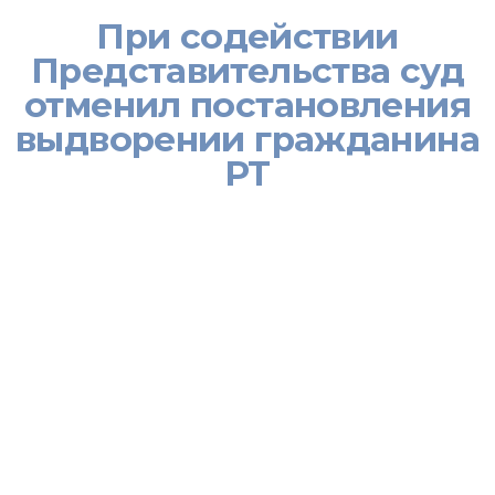
При содействии
Представительства суд
отменил постановления
выдворении гражданина
РТ
[:ru]При содействии Представительства Министерства труда,
миграции и занятости населения РТ в РФ по миграции
Измайловский районный суд г.Москвы вынес постановление о
прекращении производства по делу об административном
правонарушении по ч. 3 ст. 18.8 КоАП РФ в отношении
гражданина Таджикистана Самиева Латифа Зарифовича
(21.02.1990 г.р.) Статья предусматривает административное
выдворение из территории РФ и штраф в размере 5 тыс. руб.
Ранее в Представительство с заявлением об оказании
юридической помощи, в связи с решением суда, обратился Л.