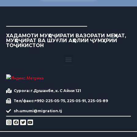
ХАДАМОТИ МУҲОҶИРАТИ ВАЗОРАТИ МЕҲНАТ,
МУҲОҶИРАТ ВА ШУҒЛИ АҲОЛИИ ҶУМҲУРИИ
ТОҶИКИСТОН
Суроға: г.Душанбе, к. С Айни 121
Тел/факс:+992-225-05-75, 225-05-91, 225-05-89
sh.umumi@migration.tj