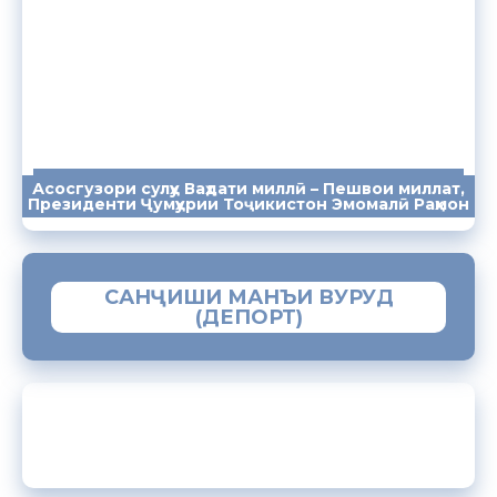
Асосгузори сулҳу Ваҳдати миллӣ – Пешвои миллат,
ПАЁМҲО
СУХАНРОНИҲО
СОМОНА
Президенти Ҷумҳурии Тоҷикистон Эмомалӣ Раҳмон
САНҶИШИ МАНЪИ ВУРУД
(ДЕПОРТ)
ЗАМИМАИ МОБИЛИИ “МУҲОҶИР”