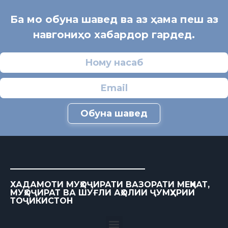
Ба мо обуна шавед ва аз ҳама пеш аз
навгониҳо хабардор гардед.
Обуна шавед
ХАДАМОТИ МУҲОҶИРАТИ ВАЗОРАТИ МЕҲНАТ,
МУҲОҶИРАТ ВА ШУҒЛИ АҲОЛИИ ҶУМҲУРИИ
ТОҶИКИСТОН