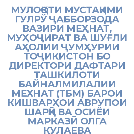
МУЛОҚОТИ МУСТАҚИМИ
ГУЛРЎ ҶАББОРЗОДА
ВАЗИРИ МЕҲНАТ,
МУҲОҶИРАТ ВА ШУҒЛИ
АҲОЛИИ ҶУМҲУРИИ
ТОҶИКИСТОН БО
ДИРЕКТОРИ ДАФТАРИ
ТАШКИЛОТИ
БАЙНАЛМИЛАЛИИ
МЕХНАТ (ТБМ) БАРОИ
КИШВАРҲОИ АВРУПОИ
ШАРҚӢ ВА ОСИЁИ
МАРКАЗӢ ОЛГА
КУЛАЕВА