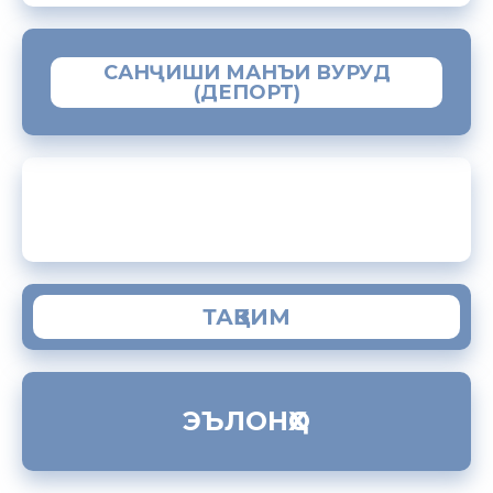
САНҶИШИ МАНЪИ ВУРУД
(ДЕПОРТ)
ЗАМИМАИ МОБИЛИИ “МУҲОҶИР”
ТАҚВИМ
ЭЪЛОНҲО