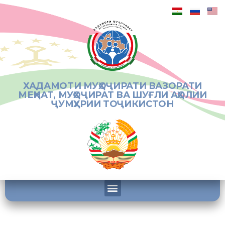
ХАДАМОТИ МУҲОҶИРАТИ ВАЗОРАТИ
МЕҲНАТ, МУҲОҶИРАТ ВА ШУҒЛИ АҲОЛИИ
ҶУМҲУРИИ ТОҶИКИСТОН