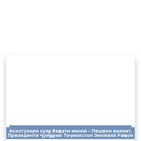
Асосгузори сулҳу Ваҳдати миллӣ – Пешвои миллат,
ПАЁМҲО
СУХАНРОНИҲО
СОМОНА
Президенти Ҷумҳурии Тоҷикистон Эмомалӣ Раҳмон