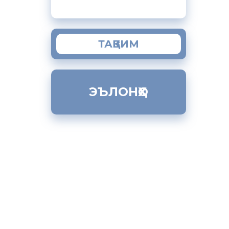
ТАҚВИМ
ЭЪЛОНҲО