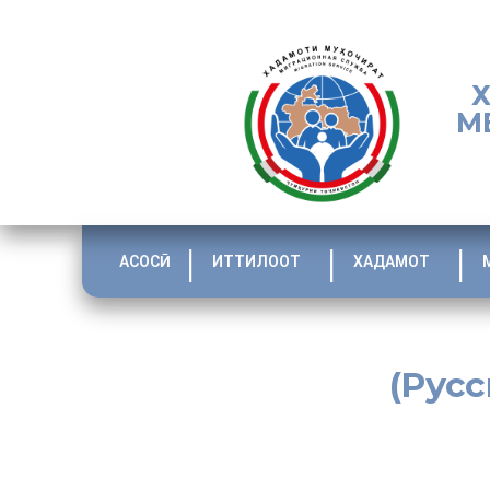
М
АСОСӢ
ИТТИЛООТ
ХАДАМОТ
(Русс
[:ru]
№
Организация
Вакансия
График