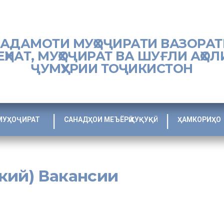
ХАДАМОТИ МУҲОҶИРАТИ ВАЗОРАТ
ЕҲНАТ, МУҲОҶИРАТ ВА ШУҒЛИ АҲОЛ
ҶУМҲУРИИ ТОҶИКИСТОН
МУҲОҶИРАТ
САНАДҲОИ МЕЪЁРӢ ҲУҚУҚӢ
ҲАМКОРИҲО
кий) Вакансии
 работы, з/п
Требования и
Дополнительные