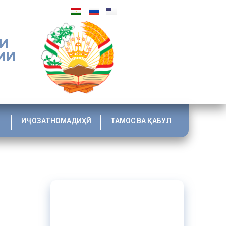
И
ИИ
ИҶОЗАТНОМАДИҲӢ
ТАМОС ВА ҚАБУЛ