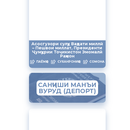
Асосгузори сулҳу Ваҳдати миллӣ
– Пешвои миллат, Президенти
Ҷумҳурии Тоҷикистон Эмомалӣ
Раҳмон
ПАЁМҲО
СУХАНРОНИҲО
СОМОНА
САНҶИШИ МАНЪИ
ВУРУД (ДЕПОРТ)
ЗАМИМАИ МОБИЛИИ
“МУҲОҶИР”