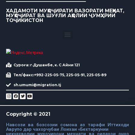
ХАДАМОТИ МУҲОҶИРАТИ ВАЗОРАТИ МЕҲНАТ,
МУҲОҶИРАТ ВА ШУҒЛИ АҲОЛИИ ҶУМҲУРИИ
ТОҶИКИСТОН
Суроға: г.Душанбе, к. С Айни 121
Тел/факс:+992-225-05-75, 225-05-91, 225-05-89
sh.umumi@migration.tj
Copyright © 2021
Навсози ва бозсозии сомона аз тарафи Иттиходи
Аврупо дар чахорчубаи Лоихаи «Бехтаркунии
некуахволии мухочирони мехнати ва оилахои онхо