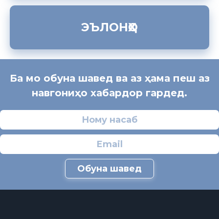
ЭЪЛОНҲО
Ба мо обуна шавед ва аз ҳама пеш аз
навгониҳо хабардор гардед.
Обуна шавед