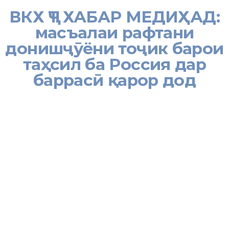
ВКХ ҶТ ХАБАР МЕДИҲАД:
масъалаи рафтани
донишҷӯёни тоҷик барои
таҳсил ба Россия дар
баррасӣ қарор дод
[:ru]
[:tj]Вазорати корҳои хориҷии Ҷумҳурии Тоҷикистон вазъиятеро,
ки ба он донишҷӯёни тоҷик дар робита ба набудани имкони
сафар ба Федератсияи Россия барои таҳсил дар муассисаҳои
таҳсилоти олӣ дучор шудаанд, назорат мекунад.