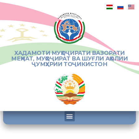
ХАДАМОТИ МУҲОҶИРАТИ ВАЗОРАТИ
МЕҲНАТ, МУҲОҶИРАТ ВА ШУҒЛИ АҲОЛИИ
ҶУМҲУРИИ ТОҶИКИСТОН