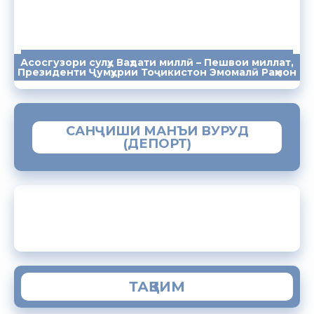
Асосгузори сулҳу Ваҳдати миллӣ – Пешвои миллат,
ПАЁМҲО
СУХАНРОНИҲО
СОМОНА
Президенти Ҷумҳурии Тоҷикистон Эмомалӣ Раҳмон
САНҶИШИ МАНЪИ ВУРУД
(ДЕПОРТ)
ЗАМИМАИ МОБИЛИИ “МУҲОҶИР”
ТАҚВИМ