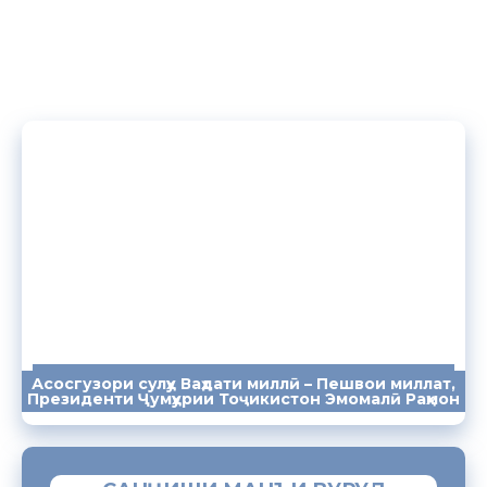
Асосгузори сулҳу Ваҳдати миллӣ – Пешвои миллат,
ПАЁМҲО
СУХАНРОНИҲО
СОМОНА
Президенти Ҷумҳурии Тоҷикистон Эмомалӣ Раҳмон