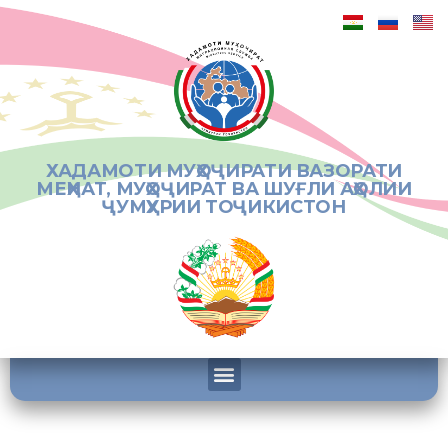
ХАДАМОТИ МУҲОҶИРАТИ ВАЗОРАТИ
МЕҲНАТ, МУҲОҶИРАТ ВА ШУҒЛИ АҲОЛИИ
ҶУМҲУРИИ ТОҶИКИСТОН