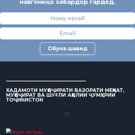
навгониҳо хабардор гардед.
Обуна шавед
ХАДАМОТИ МУҲОҶИРАТИ ВАЗОРАТИ МЕҲНАТ,
МУҲОҶИРАТ ВА ШУҒЛИ АҲОЛИИ ҶУМҲУРИИ
ТОҶИКИСТОН