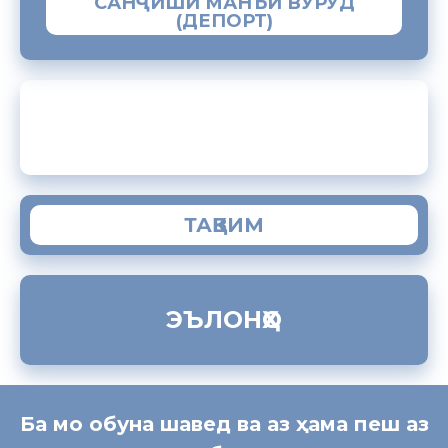
САНҶИШИ МАНЪИ ВУРУД
(ДЕПОРТ)
ЗАМИМАИ МОБИЛИИ “МУҲОҶИР”
ТАҚВИМ
ЭЪЛОНҲО
Ба мо обуна шавед ва аз ҳама пеш аз