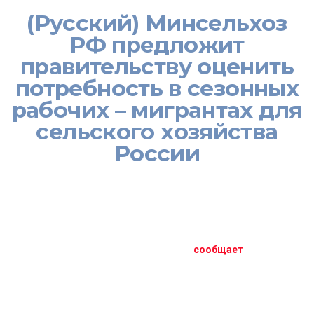
(Русский) Минсельхоз
РФ предложит
правительству оценить
потребность в сезонных
рабочих – мигрантах для
сельского хозяйства
России
[:ru]
Минсельхоз России выступил с инициативой привлекать
приезжих трудовых мигрантов к сезонным работам в
агропромышленном комплексе страны,
сообщает
пресс-центр
ведомства.
По данным специалистов, в стране наблюдается дефицит
кадров в этой области. Соответствующее предложение