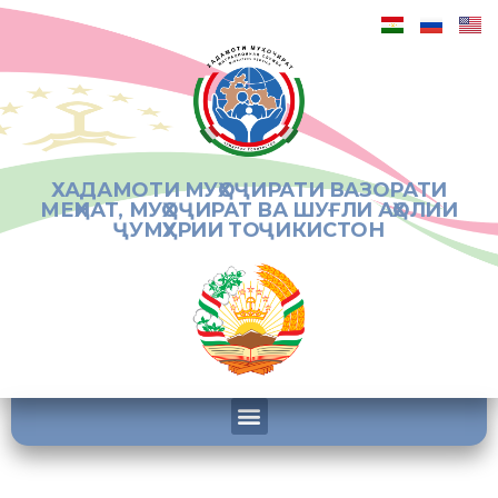
ХАДАМОТИ МУҲОҶИРАТИ ВАЗОРАТИ
МЕҲНАТ, МУҲОҶИРАТ ВА ШУҒЛИ АҲОЛИИ
ҶУМҲУРИИ ТОҶИКИСТОН