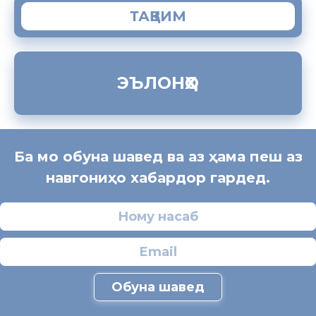
ТАҚВИМ
ЭЪЛОНҲО
Ба мо обуна шавед ва аз ҳама пеш аз
навгониҳо хабардор гардед.
Обуна шавед