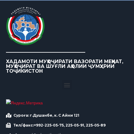
ХАДАМОТИ МУҲОҶИРАТИ ВАЗОРАТИ МЕҲНАТ,
МУҲОҶИРАТ ВА ШУҒЛИ АҲОЛИИ ҶУМҲУРИИ
ТОҶИКИСТОН
Суроға: г.Душанбе, к. С Айни 121
Тел/факс:+992-225-05-75, 225-05-91, 225-05-89