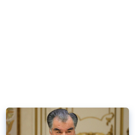
пандемии аграрным компаниям пришлось привлекать на
работу специалистов из других отраслей экономики и
студентов аграрных вузов.
По мнению участников рынка, в настоящее время отмечается
недостаток трудовых мигрантов, связанный с их отъездом из
страны после завершения уборочной кампании.
[:]