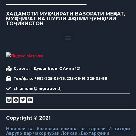
ХАДАМОТИ МУҲОҶИРАТИ ВАЗОРАТИ МЕҲНАТ,
МУҲОҶИРАТ ВА ШУҒЛИ АҲОЛИИ ҶУМҲУРИИ
ТОҶИКИСТОН
Суроға: г.Душанбе, к. С Айни 121
Тел/факс:+992-225-05-75, 225-05-91, 225-05-89
sh.umumi@migration.tj
Copyright © 2021
Навсози ва бозсозии сомона аз тарафи Иттиходи
Аврупо дар чахорчубаи Лоихаи «Бехтаркунии