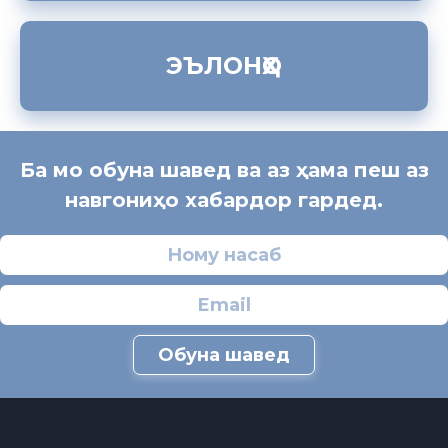
ЭЪЛОНҲО
Ба мо обуна шавед ва аз ҳама пеш аз
навгониҳо хабардор гардед.
Обуна шавед