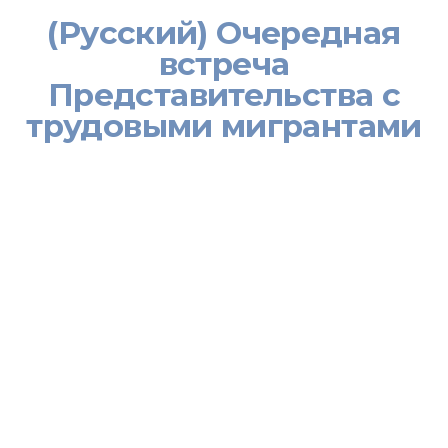
(Русский) Очередная
встреча
Представительства с
трудовыми мигрантами
[:ru]
С целью ознакомления с условиями труда и быта таджикских
трудовых мигрантов, в особенности после смягчения
ограничений в связи с пандемией Представительство
Министерства труда, миграции и занятости населения РТ в РФ
по миграции регулярно проводит встречи с гражданами
Таджикистана, осуществляющими трудовую деятельность в
разных хозяйствующих субъектах Российской Федерации.
В рамках таких мер Представительство совместно с