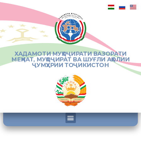
ХАДАМОТИ МУҲОҶИРАТИ ВАЗОРАТИ
МЕҲНАТ, МУҲОҶИРАТ ВА ШУҒЛИ АҲОЛИИ
ҶУМҲУРИИ ТОҶИКИСТОН