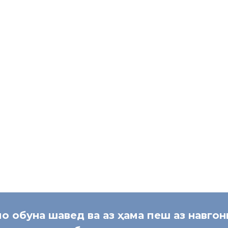
и, что до 2017 года полисы ОМС полагались только иностранным 
проживание в РФ.
мо было приобретать полис ДМС, и только тогда они могли получ
ганизации Вадим Коженов.
ающих иностранных граждан, официально трудоустроенных в России
ли полисы до конца календарного года. Граждане России получают
»
[:]
мо обуна шавед ва аз ҳама пеш аз навго