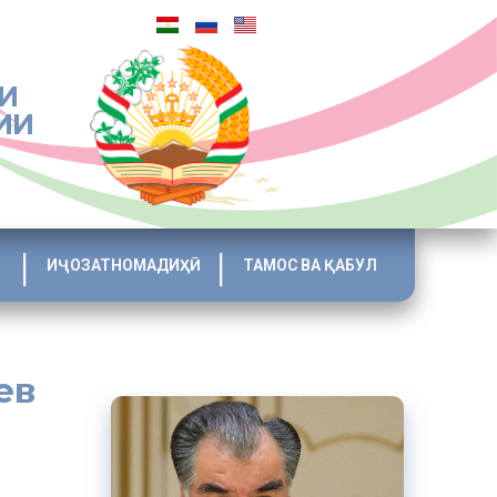
И
ИИ
ИҶОЗАТНОМАДИҲӢ
ТАМОС ВА ҚАБУЛ
ев
а. Тем,