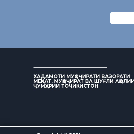
ХАДАМОТИ МУҲОҶИРАТИ ВАЗОРАТИ
МЕҲНАТ, МУҲОҶИРАТ ВА ШУҒЛИ АҲОЛИ
ҶУМҲУРИИ ТОҶИКИСТОН