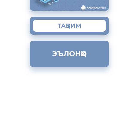
я. При
ть,
ТАҚВИМ
ставнина,
ЭЪЛОНҲО
ой
т получить
ыдается
енный