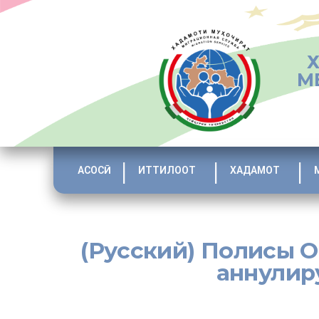
М
АСОСӢ
ИТТИЛООТ
ХАДАМОТ
(Русский) Полисы 
аннулиру
[:ru]Все полисы обязательного медицинского страхова