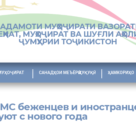
ХАДАМОТИ МУҲОҶИРАТИ ВАЗОРАТ
ЕҲНАТ, МУҲОҶИРАТ ВА ШУҒЛИ АҲОЛ
ҶУМҲУРИИ ТОҶИКИСТОН
МУҲОҶИРАТ
САНАДҲОИ МЕЪЁРӢ ҲУҚУҚӢ
ҲАМКОРИҲО
ОМС беженцев и иностранц
ют с нового года
ния беженцев и иностранных граждан аннулируют 1 января 2018 год