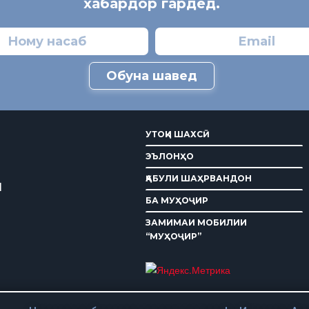
хабардор гардед.
Обуна шавед
УТОҚИ ШАХСӢ
ЭЪЛОНҲО
ҚАБУЛИ ШАҲРВАНДОН
И
БА МУҲОҶИР
ЗАМИМАИ МОБИЛИИ
“МУҲОҶИР”