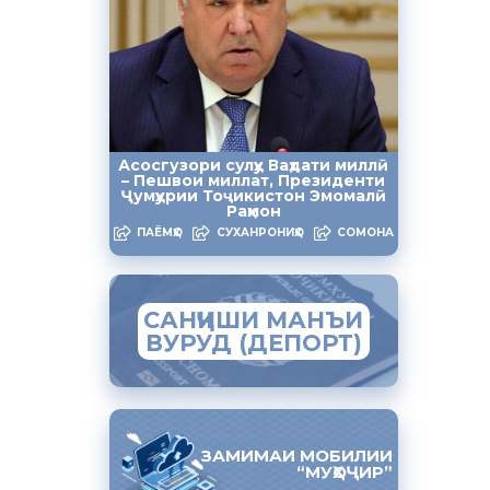
в этом
ряжении
о 31
опасаются,
е
Асосгузори сулҳу Ваҳдати миллӣ
– Пешвои миллат, Президенти
Ҷумҳурии Тоҷикистон Эмомалӣ
Раҳмон
ПАЁМҲО
СУХАНРОНИҲО
СОМОНА
е, а также
ный год,
САНҶИШИ МАНЪИ
ВУРУД (ДЕПОРТ)
не заранее
и да, то
ЗАМИМАИ МОБИЛИИ
“МУҲОҶИР”
редь, и