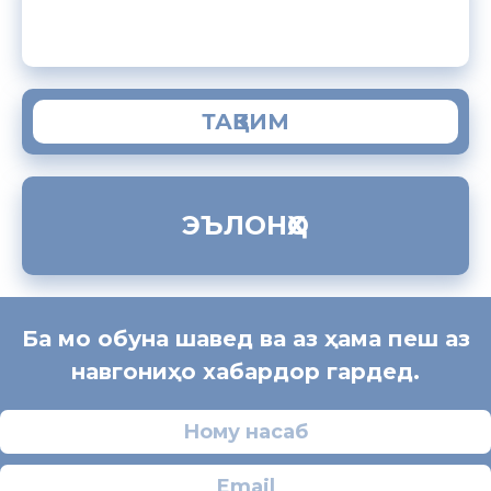
ЗАМИМАИ МОБИЛИИ “МУҲОҶИР”
ТАҚВИМ
ЭЪЛОНҲО
Ба мо обуна шавед ва аз ҳама пеш аз
навгониҳо хабардор гардед.