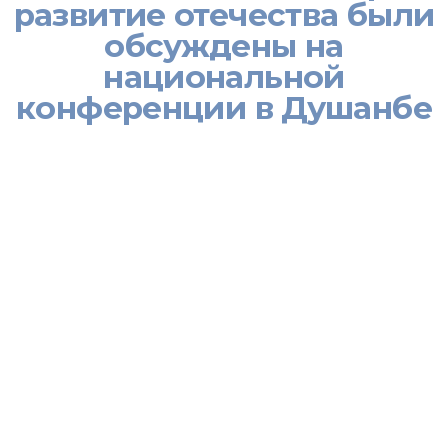
развитие отечества были
обсуждены на
национальной
конференции в Душанбе
[:ru]Организаторами мероприятия выступили Министерство
труда, миграции и занятости населения Республики
Таджикистан при технической поддержке Института «Открытое
Общество» Фонд Содействия в Таджикистане,
представительства МОМ в Таджикистане, представительства
корпуса милосердия в Таджикистане и ОО «Центр по правам
человека».
В работе конференции приняли участие Уполномоченный по
правам человека Республики Таджикистан Зариф Ализода,
Министр труда, миграции и занятости населения Республики
Таджикистан Сумангул Тагойзода, а также представители ряда
министерств и ведомств страны, руководители диаспор и
партнёры по развитию.