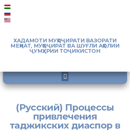
ХАДАМОТИ МУҲОҶИРАТИ ВАЗОРАТИ
МЕҲНАТ, МУҲОҶИРАТ ВА ШУҒЛИ АҲОЛИИ
ҶУМҲУРИИ ТОҶИКИСТОН
(Русский) Процессы
привлечения
таджикских диаспор в