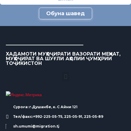
Обуна шавед
ХАДАМОТИ МУҲОҶИРАТИ ВАЗОРАТИ МЕҲНАТ,
МУҲОҶИРАТ ВА ШУҒЛИ АҲОЛИИ ҶУМҲУРИИ
ТОҶИКИСТОН
Суроға: г.Душанбе, к. С Айни 121
Тел/факс:+992-225-05-75, 225-05-91, 225-05-89
sh.umumi@migration.tj