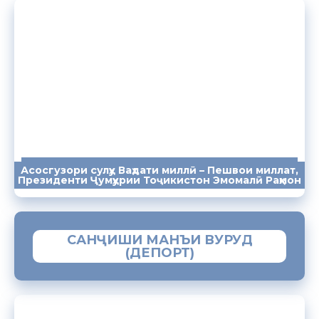
Асосгузори сулҳу Ваҳдати миллӣ – Пешвои миллат,
ПАЁМҲО
СУХАНРОНИҲО
СОМОНА
Президенти Ҷумҳурии Тоҷикистон Эмомалӣ Раҳмон
САНҶИШИ МАНЪИ ВУРУД
(ДЕПОРТ)