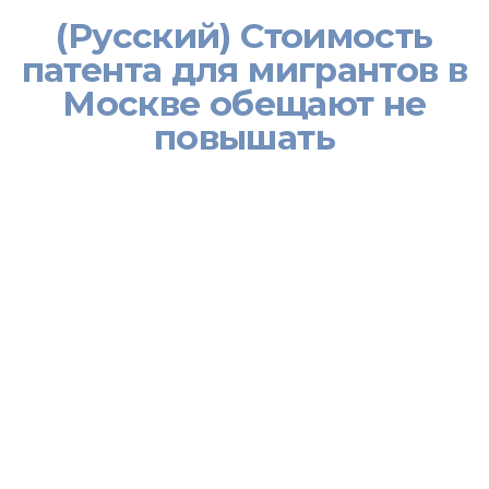
(Русский) Стоимость
патента для мигрантов в
Москве обещают не
повышать
[:ru]Власти Москвы не будут повышать стоимость патента для
трудовых мигрантов. Стоимость патента в 2017 году останется
на нынешнем уровне – 4,2 тыс. рублей. Соответствующие
поправки в столичное законодательство внесены
правительством Москвы, сообщает департамент
экономической политики и развития города Москвы.
По словам руководителя департамента экономической
политики и развития города Максима Решетникова,
подготовленные поправки снижают региональный
коэффициент, используемый при расчете стоимости патентов
для трудовых мигрантов.