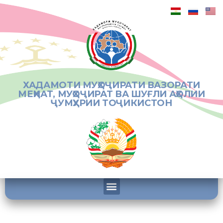
ХАДАМОТИ МУҲОҶИРАТИ ВАЗОРАТИ
МЕҲНАТ, МУҲОҶИРАТ ВА ШУҒЛИ АҲОЛИИ
ҶУМҲУРИИ ТОҶИКИСТОН