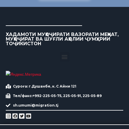
ХАДАМОТИ МУҲОҶИРАТИ ВАЗОРАТИ МЕҲНАТ,
МУҲОҶИРАТ ВА ШУҒЛИ АҲОЛИИ ҶУМҲУРИИ
ТОҶИКИСТОН
Суроға: г.Душанбе, к. С Айни 121
Тел/факс:+992-225-05-75, 225-05-91, 225-05-89
sh.umumi@migration.tj