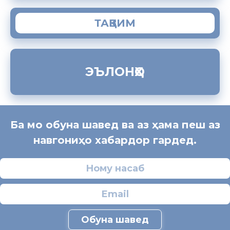
ТАҚВИМ
ЭЪЛОНҲО
Ба мо обуна шавед ва аз ҳама пеш аз
навгониҳо хабардор гардед.
Обуна шавед