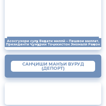
Асосгузори сулҳу Ваҳдати миллӣ – Пешвои миллат,
ПАЁМҲО
СУХАНРОНИҲО
СОМОНА
Президенти Ҷумҳурии Тоҷикистон Эмомалӣ Раҳмон
САНҶИШИ МАНЪИ ВУРУД
(ДЕПОРТ)
ЗАМИМАИ МОБИЛИИ “МУҲОҶИР”