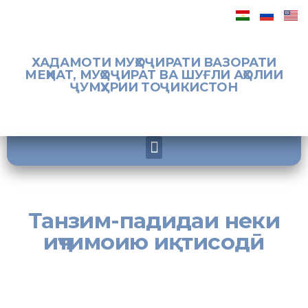
ХАДАМОТИ МУҲОҶИРАТИ ВАЗОРАТИ
МЕҲНАТ, МУҲОҶИРАТ ВА ШУҒЛИ АҲОЛИИ
ҶУМҲУРИИ ТОҶИКИСТОН
Танзим-падидаи неки
иҷтимоию иқтисодӣ
[:tj]Моҳияти инсондӯстӣ ва таҳаммулгароии дини мубини ислом
низ маҳз дар анҷом додани амалҳои нек ва корҳои хайру савоб
инъикос меёбад ва чунин аъмоли писандида ба таҳкими ваҳдати