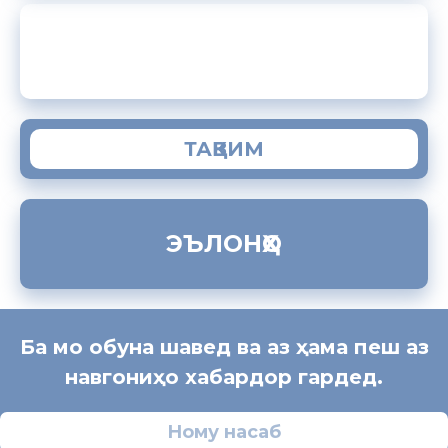
ЗАМИМАИ МОБИЛИИ “МУҲОҶИР”
ТАҚВИМ
ЭЪЛОНҲО
Ба мо обуна шавед ва аз ҳама пеш аз
навгониҳо хабардор гардед.