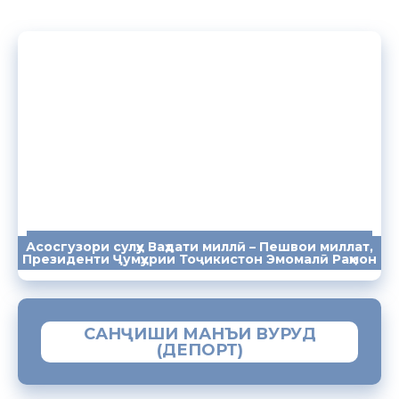
Асосгузори сулҳу Ваҳдати миллӣ – Пешвои миллат,
ПАЁМҲО
СУХАНРОНИҲО
СОМОНА
Президенти Ҷумҳурии Тоҷикистон Эмомалӣ Раҳмон
САНҶИШИ МАНЪИ ВУРУД
(ДЕПОРТ)