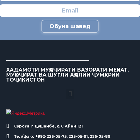
Обуна шавед
ХАДАМОТИ МУҲОҶИРАТИ ВАЗОРАТИ МЕҲНАТ,
МУҲОҶИРАТ ВА ШУҒЛИ АҲОЛИИ ҶУМҲУРИИ
ТОҶИКИСТОН
Суроға: г.Душанбе, к. С Айни 121
Тел/факс:+992-225-05-75, 225-05-91, 225-05-89