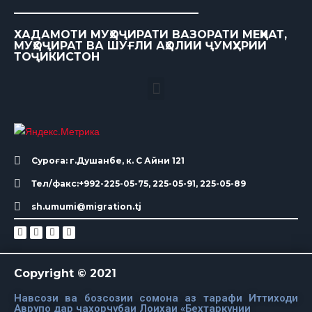
ХАДАМОТИ МУҲОҶИРАТИ ВАЗОРАТИ МЕҲНАТ,
МУҲОҶИРАТ ВА ШУҒЛИ АҲОЛИИ ҶУМҲУРИИ
ТОҶИКИСТОН
Суроға: г.Душанбе, к. С Айни 121
Тел/факс:+992-225-05-75, 225-05-91, 225-05-89
sh.umumi@migration.tj
Copyright © 2021
Навсози ва бозсозии сомона аз тарафи Иттиходи
Аврупо дар чахорчубаи Лоихаи «Бехтаркунии