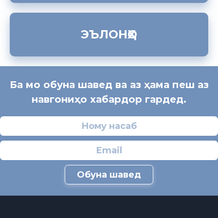
ЭЪЛОНҲО
Ба мо обуна шавед ва аз ҳама пеш аз
навгониҳо хабардор гардед.
Обуна шавед