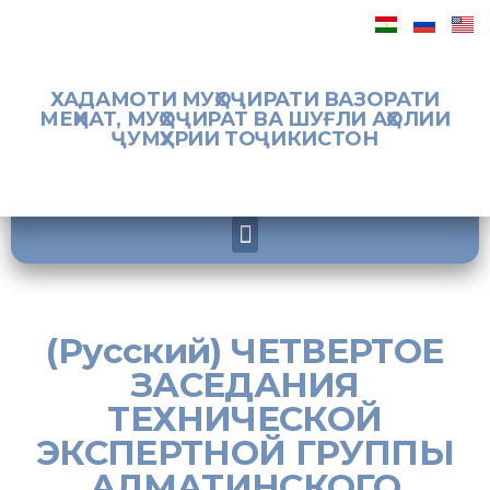
ХАДАМОТИ МУҲОҶИРАТИ ВАЗОРАТИ
МЕҲНАТ, МУҲОҶИРАТ ВА ШУҒЛИ АҲОЛИИ
ҶУМҲУРИИ ТОҶИКИСТОН
(Русский) ЧЕТВЕРТОЕ
ЗАСЕДАНИЯ
ТЕХНИЧЕСКОЙ
ЭКСПЕРТНОЙ ГРУППЫ
АЛМАТИНСКОГО