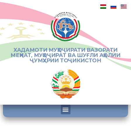
ХАДАМОТИ МУҲОҶИРАТИ ВАЗОРАТИ
МЕҲНАТ, МУҲОҶИРАТ ВА ШУҒЛИ АҲОЛИИ
ҶУМҲУРИИ ТОҶИКИСТОН