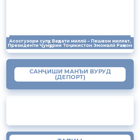
Асосгузори сулҳу Ваҳдати миллӣ – Пешвои миллат,
ПАЁМҲО
СУХАНРОНИҲО
СОМОНА
Президенти Ҷумҳурии Тоҷикистон Эмомалӣ Раҳмон
САНҶИШИ МАНЪИ ВУРУД
(ДЕПОРТ)
ЗАМИМАИ МОБИЛИИ “МУҲОҶИР”