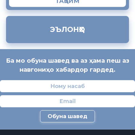
ТАҚВИМ
ЭЪЛОНҲО
Ба мо обуна шавед ва аз ҳама пеш аз
навгониҳо хабардор гардед.
Обуна шавед