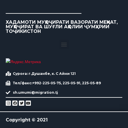
ХАДАМОТИ МУҲОҶИРАТИ ВАЗОРАТИ МЕҲНАТ,
МУҲОҶИРАТ ВА ШУҒЛИ АҲОЛИИ ҶУМҲУРИИ
ТОҶИКИСТОН
Суроға: г.Душанбе, к. С Айни 121
Тел/факс:+992-225-05-75, 225-05-91, 225-05-89
sh.umumi@migration.tj
Copyright © 2021