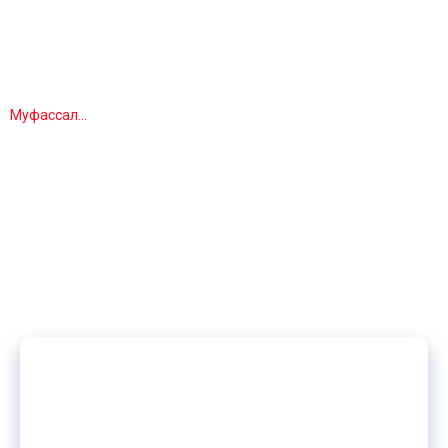
30 сентябри соли 1957 дар
Ҷумҳурии Тоҷикистон таваллуд шудааст, миллаташ тоҷик,
маълумоташолӣ.
Муфассал…
[:]