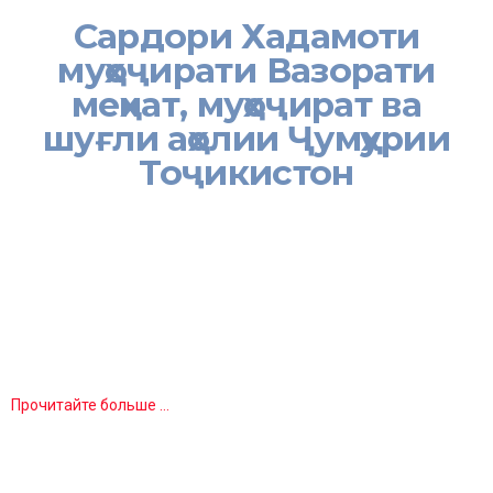
Сардори Хадамоти
муҳоҷирати Вазорати
меҳнат, муҳоҷират ва
шуғли аҳолии Ҷумҳурии
Тоҷикистон
[:ru]
Тахир Каримзода
Начальник Миграционной службы Министерства труда,
миграции и занятости населения Республики Таджикистан
Прочитайте больше …