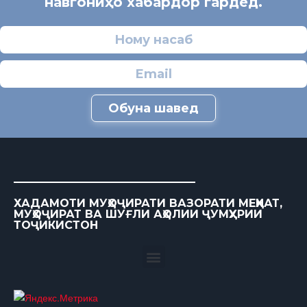
навгониҳо хабардор гардед.
Обуна шавед
ХАДАМОТИ МУҲОҶИРАТИ ВАЗОРАТИ МЕҲНАТ,
МУҲОҶИРАТ ВА ШУҒЛИ АҲОЛИИ ҶУМҲУРИИ
ТОҶИКИСТОН