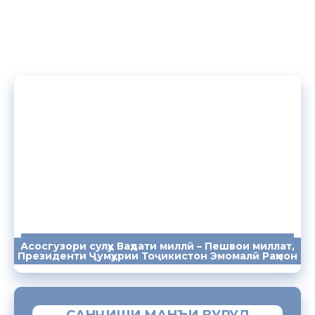
Асосгузори сулҳу Ваҳдати миллӣ – Пешвои миллат,
ПАЁМҲО
СУХАНРОНИҲО
СОМОНА
Президенти Ҷумҳурии Тоҷикистон Эмомалӣ Раҳмон