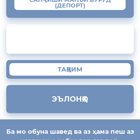
САНҶИШИ МАНЪИ ВУРУД
(ДЕПОРТ)
ЗАМИМАИ МОБИЛИИ “МУҲОҶИР”
ТАҚВИМ
ЭЪЛОНҲО
Ба мо обуна шавед ва аз ҳама пеш аз