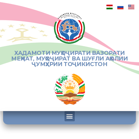
ХАДАМОТИ МУҲОҶИРАТИ ВАЗОРАТИ
МЕҲНАТ, МУҲОҶИРАТ ВА ШУҒЛИ АҲОЛИИ
ҶУМҲУРИИ ТОҶИКИСТОН