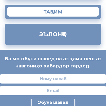
ТАҚВИМ
ЭЪЛОНҲО
Ба мо обуна шавед ва аз ҳама пеш аз
навгониҳо хабардор гардед.
Обуна шавед