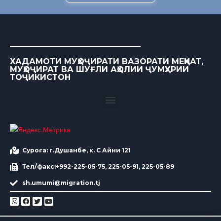
ХАДАМОТИ МУҲОҶИРАТИ ВАЗОРАТИ МЕҲНАТ,
МУҲОҶИРАТ ВА ШУҒЛИ АҲОЛИИ ҶУМҲУРИИ
ТОҶИКИСТОН
Суроға: г.Душанбе, к. С Айни 121
Тел/факс:+992-225-05-75, 225-05-91, 225-05-89
sh.umumi@migration.tj