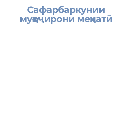
Сафарбаркунии
муҳоҷирони меҳнатӣ
[:tj]Сафарбаркунии навбатии муҳоҷирони меҳнатӣ аз вилояти
Суғд дар мувофиқа бо Раёсати Хадамоти муҳоҷирати Вазорати
меҳнат, муҳоҷират ва шуғли аҳолии Ҷумҳурии Тоҷикистон дар
вилояти Суғд ин навбат низ аз тарафи ҶДММ “Суғдиён Помир
тур” роҳандозӣ гардид.
Ширкати мазкур 17 ва 20 июл дар ҳайати ду гурўҳ 35 нафар
муҳоҷирони меҳнатиро ба шаҳри Оренбурги Федератсияи Россия
сафарбар кард.
Дар ин радиф 23 июл аз ҷониби ҶДММ “Мирзо ва К” 57 нафар
муҳоҷирони меҳнатӣ ба ноҳияи Дмитрови вилояти Москва
гуселонида шуданд. Онҳо дар он ҷо бо ҷойи кори мавсимӣ дар
соҳаи кишоварзӣ таъмин карда мешаванд.