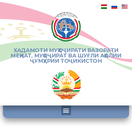
ХАДАМОТИ МУҲОҶИРАТИ ВАЗОРАТИ
МЕҲНАТ, МУҲОҶИРАТ ВА ШУҒЛИ АҲОЛИИ
ҶУМҲУРИИ ТОҶИКИСТОН