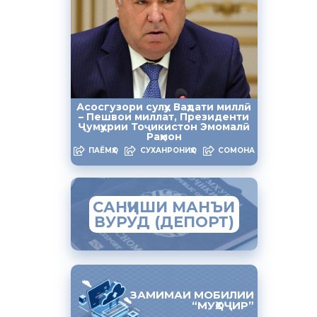
аз сафари
рданд, ки
рори
Асосгузори сулҳу Ваҳдати миллӣ
номадиҳӣ
– Пешвои миллат, Президенти
натӣ-
Ҷумҳурии Тоҷикистон Эмомалӣ
Раҳмон
а хориҷи
ПАЁМҲО
СУХАНРОНИҲО
СОМОНА
ойгир буда
САНҶИШИ МАНЪИ
швар бо
ВУРУД (ДЕПОРТ)
р
 як қатор
ЗАМИМАИ МОБИЛИИ
“МУҲОҶИР”
иби