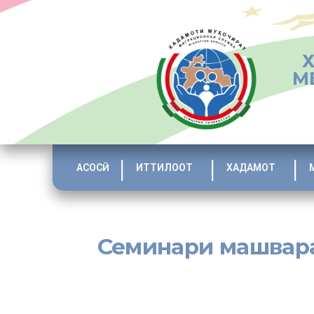
М
АСОСӢ
ИТТИЛООТ
ХАДАМОТ
Семинари машвара
[:tj]19 сентябр дар Хадамоти муҳоҷират семинари машв
фаъолияти корӣ дар хориҷи кишвар тавассути субъектҳ
баргузор гардид.