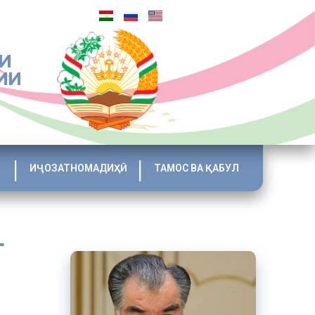
И
ИИ
ИҶОЗАТНОМАДИҲӢ
ТАМОС ВА ҚАБУЛ
т
д»