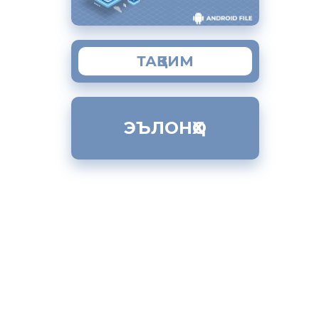
нзими ин
ояд
ТАҚВИМ
ат» қайд
он ҷо
ЭЪЛОНҲО
они
, анҷом
уд
қомоти
и давлати