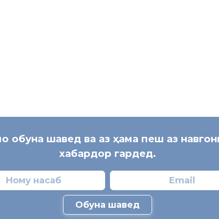
Марказҳои машваратӣ ва омодагии пеш аз сафари муҳоҷирони меҳ
дидан намуданд.
уҳоҷират”
[:]
мо обуна шавед ва аз ҳама пеш аз навго
хабардор гардед.
Обуна шавед