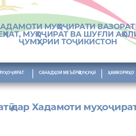
ХАДАМОТИ МУҲОҶИРАТИ ВАЗОРАТ
ЕҲНАТ, МУҲОҶИРАТ ВА ШУҒЛИ АҲОЛ
ҶУМҲУРИИ ТОҶИКИСТОН
МУҲОҶИРАТ
САНАДҲОИ МЕЪЁРӢ ҲУҚУҚӢ
ҲАМКОРИҲО
тӣ дар Хадамоти муҳоҷира
аратӣ дар мавзўи «Ҷалби муташакилонаи муҳоҷирони меҳнатӣ барои
ои хоҷагидор, ки дорои иҷозатномаи Хадамоти муҳоҷират мебошан