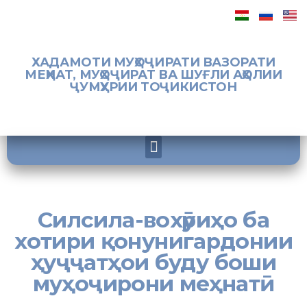
ХАДАМОТИ МУҲОҶИРАТИ ВАЗОРАТИ
МЕҲНАТ, МУҲОҶИРАТ ВА ШУҒЛИ АҲОЛИИ
ҶУМҲУРИИ ТОҶИКИСТОН
Силсила-вохӯриҳо ба
хотири қонунигардонии
ҳуҷҷатҳои буду боши
муҳоҷирони меҳнатӣ