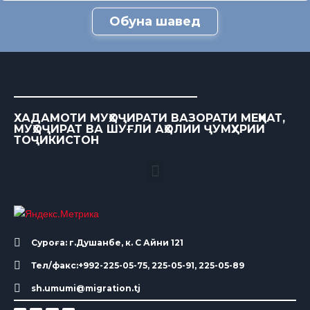
Обуна шавед
ХАДАМОТИ МУҲОҶИРАТИ ВАЗОРАТИ МЕҲНАТ,
МУҲОҶИРАТ ВА ШУҒЛИ АҲОЛИИ ҶУМҲУРИИ
ТОҶИКИСТОН
Суроға: г.Душанбе, к. С Айни 121
Тел/факс:+992-225-05-75, 225-05-91, 225-05-89
sh.umumi@migration.tj