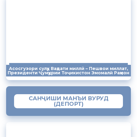
Асосгузори сулҳу Ваҳдати миллӣ – Пешвои миллат,
ПАЁМҲО
СУХАНРОНИҲО
СОМОНА
Президенти Ҷумҳурии Тоҷикистон Эмомалӣ Раҳмон
САНҶИШИ МАНЪИ ВУРУД
(ДЕПОРТ)
ЗАМИМАИ МОБИЛИИ “МУҲОҶИР”