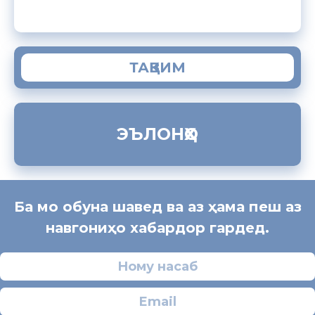
ТАҚВИМ
ЭЪЛОНҲО
Ба мо обуна шавед ва аз ҳама пеш аз
навгониҳо хабардор гардед.