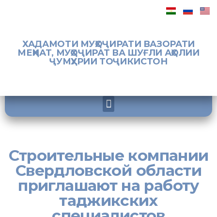
ХАДАМОТИ МУҲОҶИРАТИ ВАЗОРАТИ
МЕҲНАТ, МУҲОҶИРАТ ВА ШУҒЛИ АҲОЛИИ
ҶУМҲУРИИ ТОҶИКИСТОН
Строительные компании
Свердловской области
приглашают на работу
таджикских
специалистов