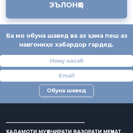
ЭЪЛОНҲО
Ба мо обуна шавед ва аз ҳама пеш аз
навгониҳо хабардор гардед.
Обуна шавед
ХАДАМОТИ МУҲОҶИРАТИ ВАЗОРАТИ МЕҲНАТ,