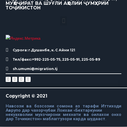
МУҲОҶИРАТ ВА ШУҒЛИ АҲОЛИИ ҶУМҲУРИИ
ТОҶИКИСТОН
Суроға: г.Душанбе, к. С Айни 121
Тел/факс:+992-225-05-75, 225-05-91, 225-05-89
sh.umumi@migration.tj
Copyright © 2021
Навсози ва бозсозии сомона аз тарафи Иттиходи
Аврупо дар чахорчубаи Лоихаи «Бехтаркунии
некуахволии мухочирони мехнати ва оилахои онхо
дар Точикистон» маблаггузори карда шудааст.