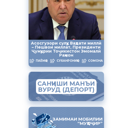
Асосгузори сулҳу Ваҳдати миллӣ
– Пешвои миллат, Президенти
Ҷумҳурии Тоҷикистон Эмомалӣ
Раҳмон
ПАЁМҲО
СУХАНРОНИҲО
СОМОНА
САНҶИШИ МАНЪИ
ВУРУД (ДЕПОРТ)
ЗАМИМАИ МОБИЛИИ
“МУҲОҶИР”