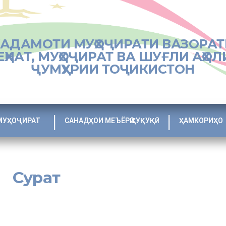
ХАДАМОТИ МУҲОҶИРАТИ ВАЗОРАТ
ЕҲНАТ, МУҲОҶИРАТ ВА ШУҒЛИ АҲОЛ
ҶУМҲУРИИ ТОҶИКИСТОН
МУҲОҶИРАТ
САНАДҲОИ МЕЪЁРӢ ҲУҚУҚӢ
ҲАМКОРИҲО
Сурат
play_type=”photocrati-nextgen_basic_thumbnails” override_thumbnail_s
l_crop=”1″ images_per_page=”20″ number_of_columns=”0″ ajax_pagin
how_slideshow_link=”1″ slideshow_link_text=”[Показать слайдшоу]”