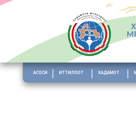
М
АСОСӢ
ИТТИЛООТ
ХАДАМОТ
[:tj][ngg_images source=”galleries” container_ids=”2″ dis
thumbnail_width=”240″ thumbnail_height=”160″ thumbnai
show_all_in_lightbox=”0″ use_imagebrowser_effect=”0″ s