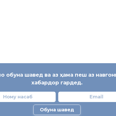
мо обуна шавед ва аз ҳама пеш аз навго
хабардор гардед.
Обуна шавед