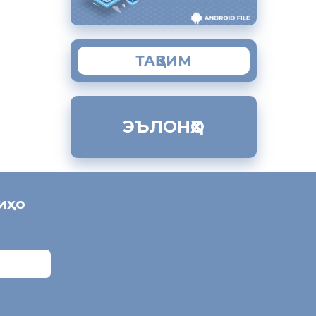
ТАҚВИМ
ЭЪЛОНҲО
ниҳо