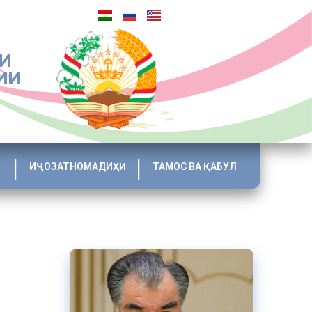
И
ИИ
ИҶОЗАТНОМАДИҲӢ
ТАМОС ВА ҚАБУЛ
ettings=”0″
ation=”0″