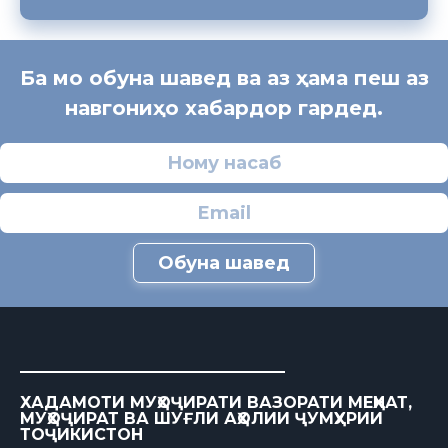
Ба мо обуна шавед ва аз ҳама пеш аз
навгониҳо хабардор гардед.
Обуна шавед
ХАДАМОТИ МУҲОҶИРАТИ ВАЗОРАТИ МЕҲНАТ,
МУҲОҶИРАТ ВА ШУҒЛИ АҲОЛИИ ҶУМҲУРИИ
ТОҶИКИСТОН