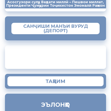
Асосгузори сулҳу Ваҳдати миллӣ – Пешвои миллат,
ПАЁМҲО
СУХАНРОНИҲО
СОМОНА
Президенти Ҷумҳурии Тоҷикистон Эмомалӣ Раҳмон
САНҶИШИ МАНЪИ ВУРУД
(ДЕПОРТ)
ЗАМИМАИ МОБИЛИИ “МУҲОҶИР”
ТАҚВИМ
ЭЪЛОНҲО