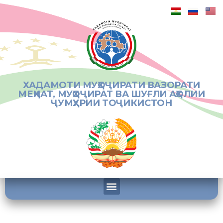
ХАДАМОТИ МУҲОҶИРАТИ ВАЗОРАТИ
МЕҲНАТ, МУҲОҶИРАТ ВА ШУҒЛИ АҲОЛИИ
ҶУМҲУРИИ ТОҶИКИСТОН