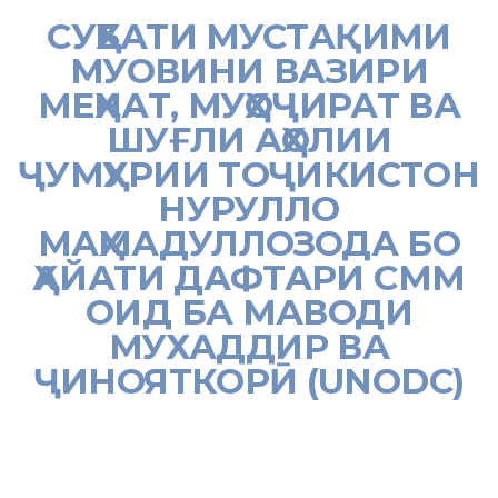
СУҲБАТИ МУСТАҚИМИ
МУОВИНИ ВАЗИРИ
МЕҲНАТ, МУҲОҶИРАТ ВА
ШУҒЛИ АҲОЛИИ
ҶУМҲУРИИ ТОҶИКИСТОН
НУРУЛЛО
МАҲМАДУЛЛОЗОДА БО
ҲАЙАТИ ДАФТАРИ СММ
ОИД БА МАВОДИ
МУХАДДИР ВА
ҶИНОЯТКОРӢ (UNODC)
[:tj]