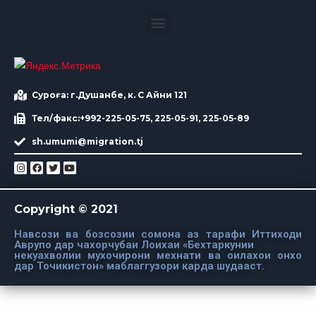
Суроға: г.Душанбе, к. С Айни 121
Тел/факс:+992-225-05-75, 225-05-91, 225-05-89
sh.umumi@migration.tj
Copyright © 2021
Навсози ва бозсозии сомона аз тарафи Иттиходи
Аврупо дар чахорчубаи Лоихаи «Бехтаркунии
некуахволии мухочирони мехнати ва оилахои онхо
дар Точикистон» маблаггузори карда шудааст.