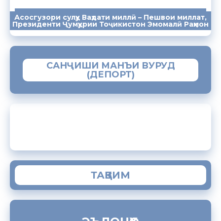
Асосгузори сулҳу Ваҳдати миллӣ – Пешвои миллат,
ПАЁМҲО
СУХАНРОНИҲО
СОМОНА
Президенти Ҷумҳурии Тоҷикистон Эмомалӣ Раҳмон
САНҶИШИ МАНЪИ ВУРУД
(ДЕПОРТ)
ЗАМИМАИ МОБИЛИИ “МУҲОҶИР”
ТАҚВИМ