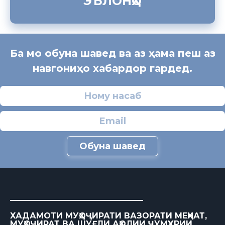
ЭЪЛОНҲО
Ба мо обуна шавед ва аз ҳама пеш аз
навгониҳо хабардор гардед.
Обуна шавед
ХАДАМОТИ МУҲОҶИРАТИ ВАЗОРАТИ МЕҲНАТ,
МУҲОҶИРАТ ВА ШУҒЛИ АҲОЛИИ ҶУМҲУРИИ