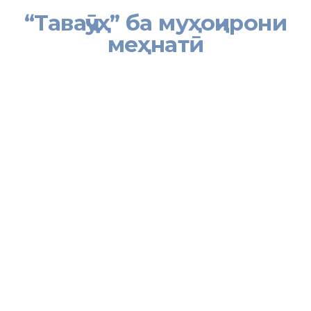
“Таваҷҷӯҳ” ба муҳоҷирони
меҳнатӣ
[:tj]
“Таваҷҷӯҳ” дар радифи “Печутоби зиндагӣ” яке аз барномаҳои
ҷолиби маърифатии телевизиони
“СМ – 1”
буда, ин симои
мустақил ба масъалаи баланд бардоштани сатҳи маърифату
дониши аҳли ҷомеа, ташвиқу тарғиби одобу ахлоқи ҳамида ва
тарзи ҳаёти солим, ҳамзамон пешгирӣ ва мубориза бо
падидаҳои номатлубу хатарҳои замони муосир эътибори
махсус медиҳад.
Маҳфили навбатие, ки дар доираи барномаи маърифатии
“Таваҷҷӯҳ” таҳти унвони “Муҳоҷирони меҳнатӣ – қисми осебпазири
ҷомеа” доир гардид, ба мавзӯи муқовимат бо терроризму