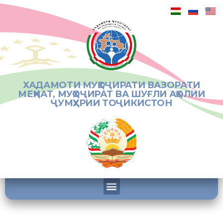
ХАДАМОТИ МУҲОҶИРАТИ ВАЗОРАТИ
МЕҲНАТ, МУҲОҶИРАТ ВА ШУҒЛИ АҲОЛИИ
ҶУМҲУРИИ ТОҶИКИСТОН