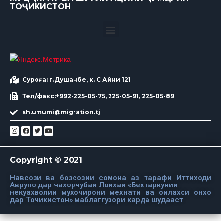
ТОҶИКИСТОН
Суроға: г.Душанбе, к. С Айни 121
Тел/факс:+992-225-05-75, 225-05-91, 225-05-89
sh.umumi@migration.tj
Copyright © 2021
Навсози ва бозсозии сомона аз тарафи Иттиходи
Аврупо дар чахорчубаи Лоихаи «Бехтаркунии
некуахволии мухочирони мехнати ва оилахои онхо
дар Точикистон» маблаггузори карда шудааст.