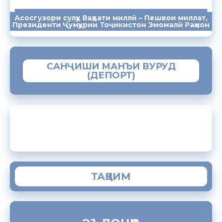
Асосгузори сулҳу Ваҳдати миллӣ – Пешвои миллат,
ПАЁМҲО
СУХАНРОНИҲО
СОМОНА
Президенти Ҷумҳурии Тоҷикистон Эмомалӣ Раҳмон
САНҶИШИ МАНЪИ ВУРУД
(ДЕПОРТ)
ЗАМИМАИ МОБИЛИИ “МУҲОҶИР”
ТАҚВИМ