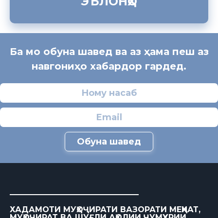
ЭЪЛОНҲО
Ба мо обуна шавед ва аз ҳама пеш аз
навгониҳо хабардор гардед.
Обуна шавед
ХАДАМОТИ МУҲОҶИРАТИ ВАЗОРАТИ МЕҲНАТ,
МУҲОҶИРАТ ВА ШУҒЛИ АҲОЛИИ ҶУМҲУРИИ