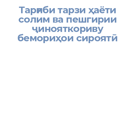
Тарғиби тарзи ҳаёти
солим ва пешгирии
ҷинояткориву
бемориҳои сироятӣ
[:tj]
Аз 26 август то 9 сентябри соли равон миёни сокинони ҷамоату
деҳотӣ ноҳияи Варзоб бо ташаббуси гурӯҳи таблиғотӣ оид ба
тарғиби тарзи ҳаёти солим, пешгирии ҷинояткориву бемориҳои
сироятӣ, нашъамандӣ ва терроризму ифротгароӣ корҳои
фаҳмондадиҳӣ гузаронида шуд.
Тавре бахши Хадамоти муҳоҷират дар ноҳияи Варзоб иттилоъ
дод, вобаста ба гардиши хона ба хона аз ҷониби кормандони
муассисаҳои кӯмаки аввалияи тиббию санитарии ноҳия бо