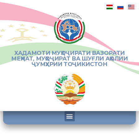
ХАДАМОТИ МУҲОҶИРАТИ ВАЗОРАТИ
МЕҲНАТ, МУҲОҶИРАТ ВА ШУҒЛИ АҲОЛИИ
ҶУМҲУРИИ ТОҶИКИСТОН