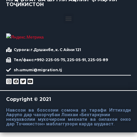
ТОҶИКИСТОН
Суроға: г.Душанбе, к. С Айни 121
Тел/факс:+992-225-05-75, 225-05-91, 225-05-89
sh.umumi@migration.tj
Copyright © 2021
Навсози ва бозсозии сомона аз тарафи Иттиходи
Аврупо дар чахорчубаи Лоихаи «Бехтаркунии
некуахволии мухочирони мехнати ва оилахои онхо
дар Точикистон» маблаггузори карда шудааст.