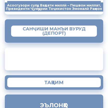
Асосгузори сулҳу Ваҳдати миллӣ – Пешвои миллат,
ПАЁМҲО
СУХАНРОНИҲО
СОМОНА
Президенти Ҷумҳурии Тоҷикистон Эмомалӣ Раҳмон
САНҶИШИ МАНЪИ ВУРУД
(ДЕПОРТ)
ЗАМИМАИ МОБИЛИИ “МУҲОҶИР”
ТАҚВИМ
ЭЪЛОНҲО