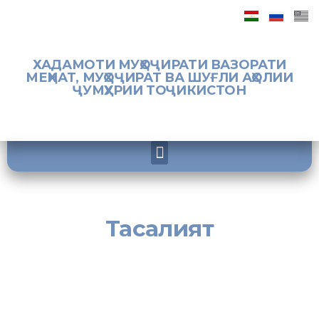
ХАДАМОТИ МУҲОҶИРАТИ ВАЗОРАТИ
МЕҲНАТ, МУҲОҶИРАТ ВА ШУҒЛИ АҲОЛИИ
ҶУМҲУРИИ ТОҶИКИСТОН
Тасалият
[:tj]
Роҳбарият ва кормандони Хадамоти муҳоҷирати Вазорати
меҳнат, муҳоҷират ва шуғли аҳолии Ҷумҳурии Тоҷикистон
бинобар даргузашти нобаҳангоми директори МД «Марказҳои
машваратӣ ва омодагии пеш аз сафари муҳоҷирони меҳнатӣ»