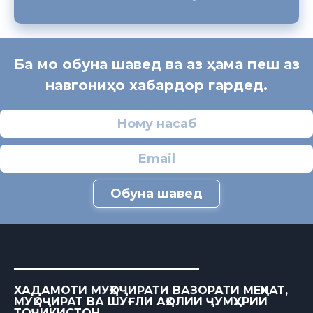
Ба мо обуна шавед ва аз ҳама пеш аз
навгониҳо хабардор гардед.
Обуна шавед
ХАДАМОТИ МУҲОҶИРАТИ ВАЗОРАТИ МЕҲНАТ,
МУҲОҶИРАТ ВА ШУҒЛИ АҲОЛИИ ҶУМҲУРИИ
ТОҶИКИСТОН