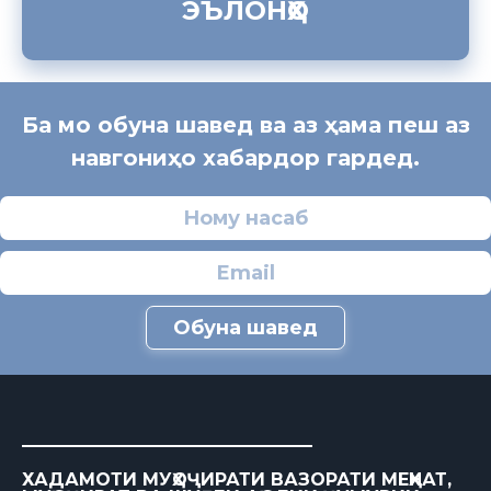
ЭЪЛОНҲО
Ба мо обуна шавед ва аз ҳама пеш аз
навгониҳо хабардор гардед.
Обуна шавед
ХАДАМОТИ МУҲОҶИРАТИ ВАЗОРАТИ МЕҲНАТ,