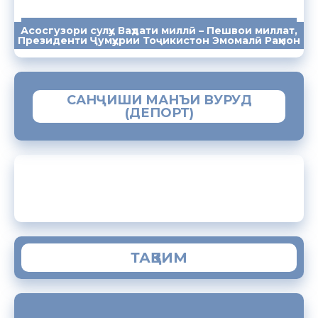
Асосгузори сулҳу Ваҳдати миллӣ – Пешвои миллат,
ПАЁМҲО
СУХАНРОНИҲО
СОМОНА
Президенти Ҷумҳурии Тоҷикистон Эмомалӣ Раҳмон
САНҶИШИ МАНЪИ ВУРУД
(ДЕПОРТ)
ЗАМИМАИ МОБИЛИИ “МУҲОҶИР”
ТАҚВИМ