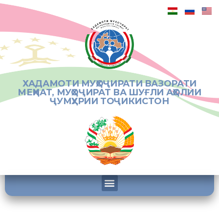
ХАДАМОТИ МУҲОҶИРАТИ ВАЗОРАТИ
МЕҲНАТ, МУҲОҶИРАТ ВА ШУҒЛИ АҲОЛИИ
ҶУМҲУРИИ ТОҶИКИСТОН