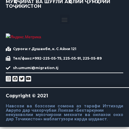
МУҲОҶИРАТ ВА ШУҒЛИ АҲОЛИИ ҶУМҲУРИИ
ТОҶИКИСТОН
Суроға: г.Душанбе, к. С Айни 121
Тел/факс:+992-225-05-75, 225-05-91, 225-05-89
sh.umumi@migration.tj
Copyright © 2021
Навсози ва бозсозии сомона аз тарафи Иттиходи
Аврупо дар чахорчубаи Лоихаи «Бехтаркунии
некуахволии мухочирони мехнати ва оилахои онхо
дар Точикистон» маблаггузори карда шудааст.