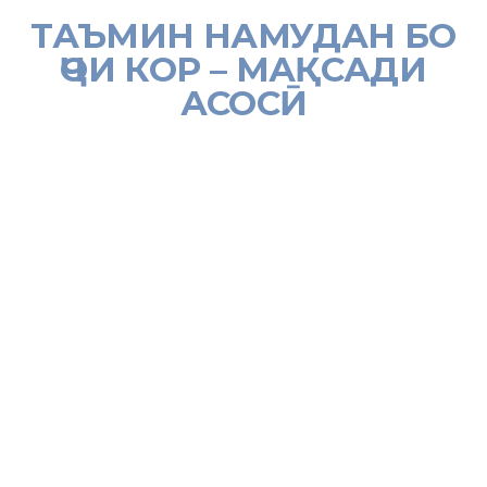
ТАЪМИН НАМУДАН БО
ҶОИ КОР – МАҚСАДИ
АСОСӢ
[:tj]Дар самти бо ҷои кори доимиву масимӣ ва корҳои ҷамъиятии
музднок таъмин намудани шаҳрвандон Раёсати Агентии
меҳнат ва шуғли аҳолӣ дар вилояти Суғд соли равон ҳам
тадбирҳои мушаххас андешид ва дар самти татбиқи Барномаи
давлатии мусоидат ба шуғли аҳолии Ҷумҳурии Тоҷикистон
корҳои муайянро ба иҷро расонд.
Тибқи маълумотҳо дар давоми моҳҳои январ – май ба Раёсат
ва шуъбаю бахшҳои Агентии меҳнат ва шуғли аҳолӣ дар
вилояти Суғд 20376 нафар шаҳрвандон, аз ҷумла 11441 нафар
занон муроҷиат карданд ва 12449 нафарашон ҳамчун корҷӯй дар
сохторҳои мақомоти шуғли аҳолӣ ба қайд гирифта шуданд.
Аз ҷумлаи шаҳрвандони бекори бақайдгирифташуда занон