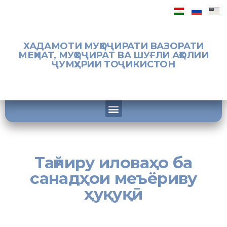
ХАДАМОТИ МУҲОҶИРАТИ ВАЗОРАТИ
МЕҲНАТ, МУҲОҶИРАТ ВА ШУҒЛИ АҲОЛИИ
ҶУМҲУРИИ ТОҶИКИСТОН
Тағйиру иловаҳо ба
санадҳои меъёриву
ҳуқуқӣ
[:tj]Қобили зикр аст, ки ҷиҳати иҷрои Нақшаи кории Ҳукумати