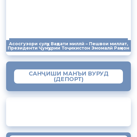
Асосгузори сулҳу Ваҳдати миллӣ – Пешвои миллат,
ПАЁМҲО
СУХАНРОНИҲО
СОМОНА
Президенти Ҷумҳурии Тоҷикистон Эмомалӣ Раҳмон
САНҶИШИ МАНЪИ ВУРУД
(ДЕПОРТ)
ЗАМИМАИ МОБИЛИИ “МУҲОҶИР”