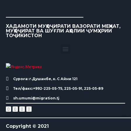
ХАДАМОТИ МУҲОҶИРАТИ ВАЗОРАТИ МЕҲНАТ,
МУҲОҶИРАТ ВА ШУҒЛИ АҲОЛИИ ҶУМҲУРИИ
ТОҶИКИСТОН
Суроға: г.Душанбе, к. С Айни 121
Тел/факс:+992-225-05-75, 225-05-91, 225-05-89
sh.umumi@migration.tj
Copyright © 2021