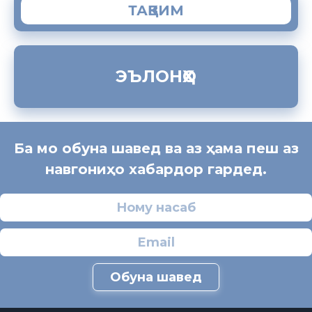
ТАҚВИМ
ЭЪЛОНҲО
Ба мо обуна шавед ва аз ҳама пеш аз
навгониҳо хабардор гардед.
Обуна шавед