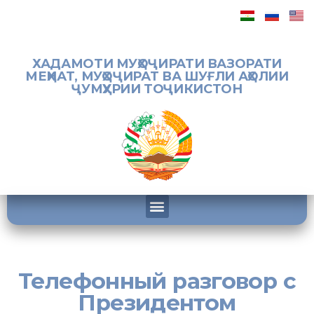
ХАДАМОТИ МУҲОҶИРАТИ ВАЗОРАТИ
МЕҲНАТ, МУҲОҶИРАТ ВА ШУҒЛИ АҲОЛИИ
ҶУМҲУРИИ ТОҶИКИСТОН
Телефонный разговор с
Президентом