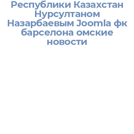
Республики Казахстан
Нурсултаном
Назарбаевым Joomla фк
барселона омские
новости
[:ru]Сегодня, в первой половине дня состоялся телефонный
разговор между Президентом Республики Таджикистан
Эмомали Рахмоном и Президентом Республики Казахстан
Нурсултаном Назарбаевым.
В дружественной и конструктивной атмосфере, характерной
для таджикско-казахских отношений, главы государств
обменялись мнениями о состоянии и перспективах
двусторонних отношений и о конкретных путях их развития,
уделяя особое внимание направлениям, способным дать
мощный импульс всему комплексу взаимоотношений двух
стран.