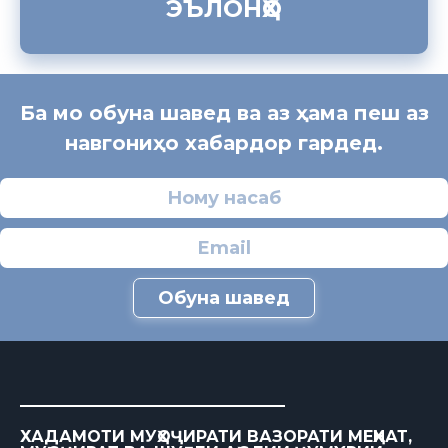
ЭЪЛОНҲО
Ба мо обуна шавед ва аз ҳама пеш аз
навгониҳо хабардор гардед.
Обуна шавед
ХАДАМОТИ МУҲОҶИРАТИ ВАЗОРАТИ МЕҲНАТ,