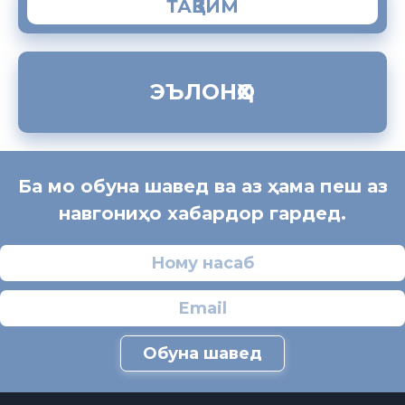
ТАҚВИМ
ЭЪЛОНҲО
Ба мо обуна шавед ва аз ҳама пеш аз
навгониҳо хабардор гардед.
Обуна шавед