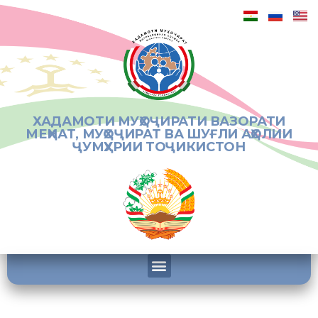
ХАДАМОТИ МУҲОҶИРАТИ ВАЗОРАТИ
МЕҲНАТ, МУҲОҶИРАТ ВА ШУҒЛИ АҲОЛИИ
ҶУМҲУРИИ ТОҶИКИСТОН