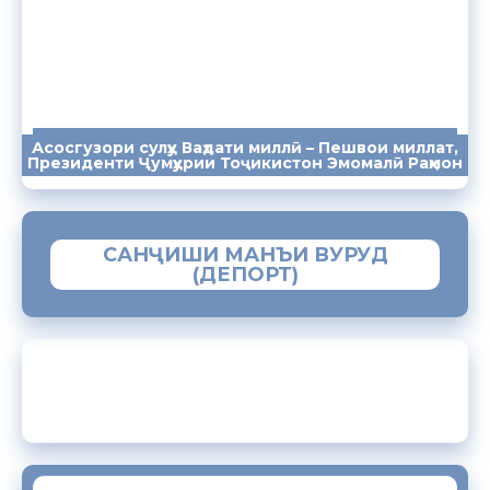
Асосгузори сулҳу Ваҳдати миллӣ – Пешвои миллат,
ПАЁМҲО
СУХАНРОНИҲО
СОМОНА
Президенти Ҷумҳурии Тоҷикистон Эмомалӣ Раҳмон
САНҶИШИ МАНЪИ ВУРУД
(ДЕПОРТ)
ЗАМИМАИ МОБИЛИИ “МУҲОҶИР”