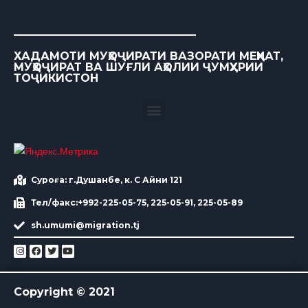
ХАДАМОТИ МУҲОҶИРАТИ ВАЗОРАТИ МЕҲНАТ,
МУҲОҶИРАТ ВА ШУҒЛИ АҲОЛИИ ҶУМҲУРИИ
ТОҶИКИСТОН
Суроға: г.Душанбе, к. С Айни 121
Тел/факс:+992-225-05-75, 225-05-91, 225-05-89
sh.umumi@migration.tj
Copyright © 2021